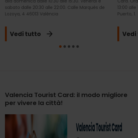
alla domenica dalle 10:30 alle 15:30. Venerdì e
Card. Ora
sabato dalle 20:30 alle 22:00. Calle Marqués de
13:00 alle
Lozoya, 4 46013 València
Puerto, 1.
Vedi tutto
Vedi 
Valencia Tourist Card: il modo migliore
per vivere la città!