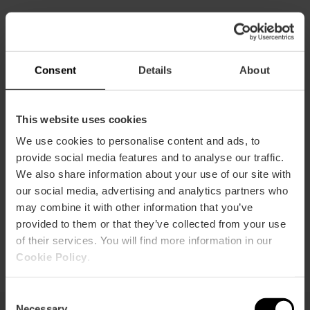
Consent
Details
About
Guida degli
Trasporto
Comprare le
This website uses cookies
sconti
gratis
carte
We use cookies to personalise content and ads, to
provide social media features and to analyse our traffic.
We also share information about your use of our site with
our social media, advertising and analytics partners who
may combine it with other information that you’ve
Come
risparmiare
provided to them or that they’ve collected from your use
of their services. You will find more information in our
Cookie Policy
.
Consent
Necessary