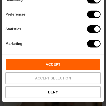
Selection
Potrebbe interessarti anche
Preferences
Statistics
Marketing
ACCEPT
ACCEPT SELECTION
DENY