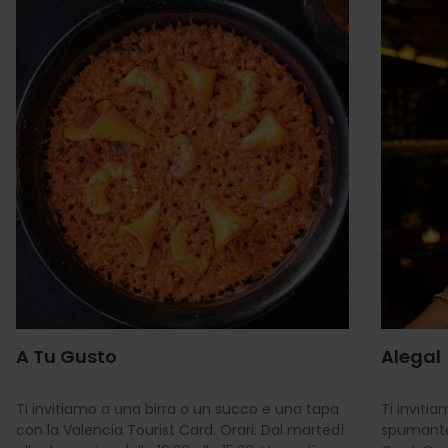
A Tu Gusto
Alegal
Ti invitiamo a una birra o un succo e una tapa
Ti inviti
con la Valencia Tourist Card. Orari: Dal martedì
spumante 