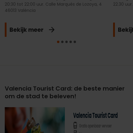
20:30 tot 22:00 uur. Calle Marqués de Lozoya, 4
22.30 uur.
46013 València
Bekijk meer
Beki
Valencia Tourist Card: de beste manier
om de stad te beleven!