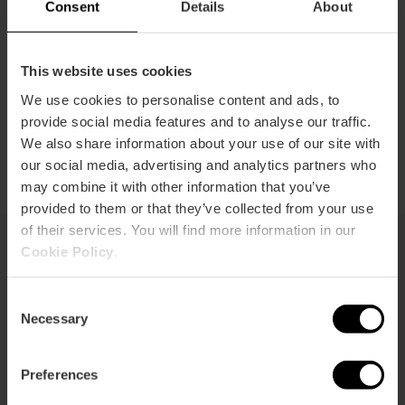
vervoer
kopen
Consent
Details
About
This website uses cookies
We use cookies to personalise content and ads, to
provide social media features and to analyse our traffic.
Hoe te sparen
We also share information about your use of our site with
our social media, advertising and analytics partners who
may combine it with other information that you’ve
provided to them or that they’ve collected from your use
of their services. You will find more information in our
Cookie Policy
.
Dit kan ook interessant voor je zijn
Consent
Necessary
Selection
Preferences