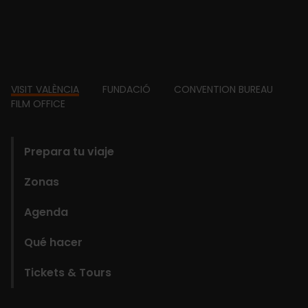
Footer
VISIT VALÈNCIA
FUNDACIÓ
CONVENTION BUREAU
FILM OFFICE
domains
Prepara tu viaje
Zonas
Agenda
Qué hacer
Tickets & Tours