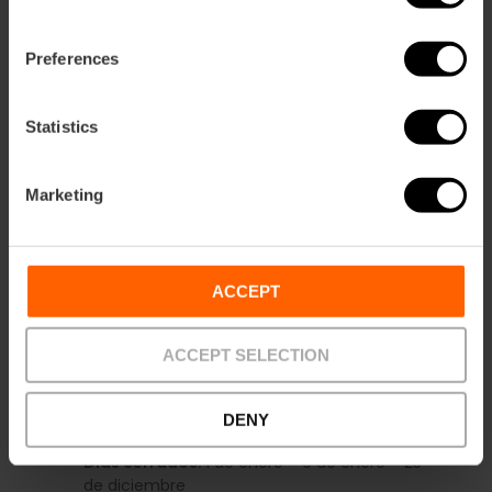
Preferences
Statistics
Marketing
Información práctica
Días de cierre
ACCEPT
Domingo
Horarios
ACCEPT SELECTION
Lunes a viernes:
10:00h a 18:00h
Sábados y festivos:
10:00h a 15:00h
DENY
Domingos:
Cerrado
Días cerrados:
1 de enero – 6 de enero – 25
de diciembre