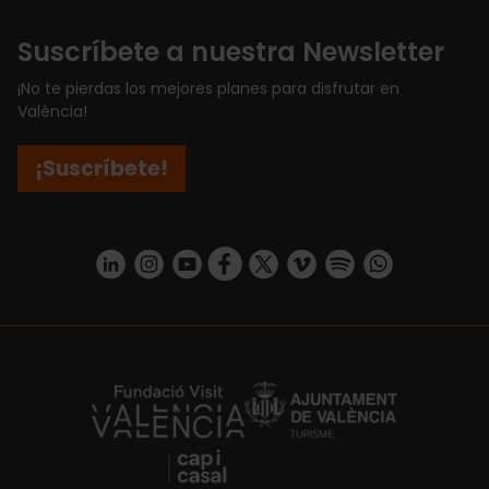
Suscríbete a nuestra Newsletter
¡No te pierdas los mejores planes para disfrutar en
València!
¡Suscríbete!
https://www.linkedin.com/company/turismo-valencia/mycompany/
https://www.instagram.com/visit_valencia/
https://www.youtube.com/user/Turisvale
https://www.facebook.com/turismov
https://twitter.com/Valenciatu
https://vimeo.com/visitva
https://open.spotif
https://api.whatsapp.com/se
https://fundacion.visitvalencia.com/