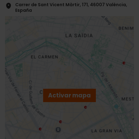
Carrer de Sant Vicent Màrtir, 171, 46007 València,
España
ose
ebar
p
Activar mapa
r
ation