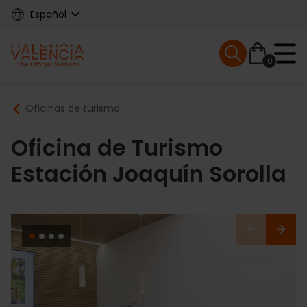
Skip
Español
to
main
Mobile menu ex
content
0
Main
Breadcrumb
Oficinas de turismo
navigation
Oficina de Turismo
Estación Joaquín Sorolla