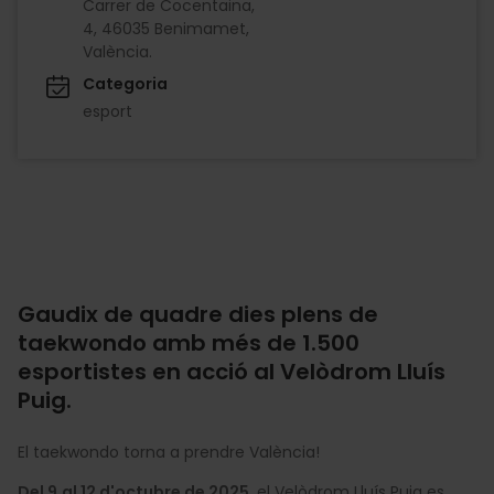
Carrer de Cocentaina,
4, 46035 Benimamet,
València.
Categoria
esport
Gaudix de quadre dies plens de
taekwondo amb més de 1.500
esportistes en acció al Velòdrom Lluís
Puig.
El taekwondo torna a prendre València!
Del 9
al 12 d'octubre de 2025
, el Velòdrom Lluís Puig es