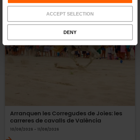
ACCEPT SELECTION
DENY
Arranquen les Corregudes de Joies: les
carreres de cavalls de València
10/08/2026 - 11/08/2026