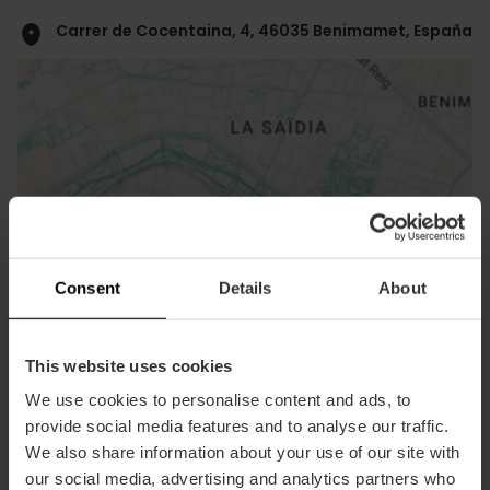
Carrer de Cocentaina, 4, 46035 Benimamet, España
ose
ebar
Consent
Details
About
p
Activar mapa
r
ation
This website uses cookies
We use cookies to personalise content and ads, to
provide social media features and to analyse our traffic.
We also share information about your use of our site with
our social media, advertising and analytics partners who