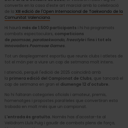
convertix en la casa d'este art marcial amb la celebració
de la
XIII edició de l'Open Internacional de Taekwondo de la
Comunitat Valenciana
.
Hi haurà
més de 1.500 participants
i hi ha programats
combats espectaculars,
competicions
de
poomsae
,
parataekwondo
,
freestyle
i fins i tot els
innovadors
Poomsae Games
.
Tot un desplegament esportiu que reunix clubs i atletes de
tot el món per a viure un cap de setmana molt intens.
I atenció, perquè l'edició de 2025 coincidirà amb
la
primera edició del Campionat de Clubs
, que tancarà el
cap de setmana en gran el
diumenge 12 d'octubre.
No hi faltaran categories oficials i amateur, premis,
homenatges i propostes paral·leles que convertiran esta
trobada en molt més que un campionat.
L'entrada és gratuïta.
Només has d'acostar-te al
Velòdrom Lluís Puig i gaudir de combats plens de força,