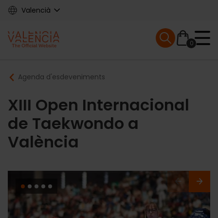
Skip
Valencià
to
main
Mobile menu ex
content
0
Main
Breadcrumb
Agenda d'esdeveniments
navigation
XIII Open Internacional
de Taekwondo a
València