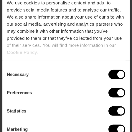
ose
We use cookies to personalise content and ads, to
ebar
provide social media features and to analyse our traffic.
p
We also share information about your use of our site with
Activar mapa
r
our social media, advertising and analytics partners who
ation
may combine it with other information that you’ve
provided to them or that they’ve collected from your use
of their services. You will find more information in our
Cookie Policy
.
Direccions
Consent
Necessary
Selection
Preferences
Statistics
Marketing