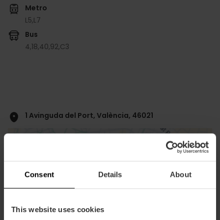
Metro
L5,
L7
Bus
4,
18,
40,
92,
C3
1 Avinguda del Port, València, 46021
Consent
Details
About
This website uses cookies