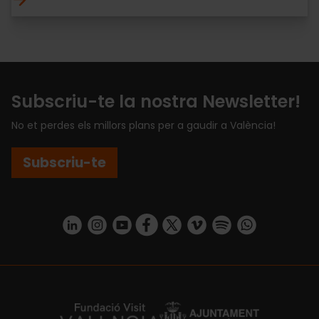
Subscriu-te la nostra Newsletter!
No et perdes els millors plans per a gaudir a València!
Subscriu-te
https://www.linkedin.com/company/turismo-valencia/mycompany/
https://www.instagram.com/visit_valencia/
https://www.youtube.com/user/Turisvale
https://www.facebook.com/turismov
https://twitter.com/Valenciatu
https://vimeo.com/visitva
https://open.spotif
https://api.whatsapp.com/se