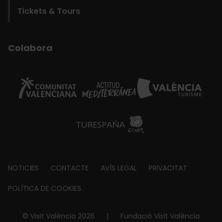
Tickets & Tours
Colabora
Footer
NOTICIES
CONTACTE
AVÍS LEGAL
PRIVACITAT
about
POLÍTICA DE COOKIES
© Visit València 2026
|
Fundació Visit València