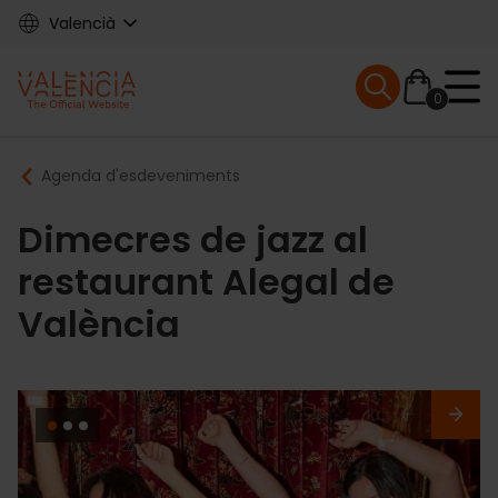
Skip
Valencià
to
main
Mobile menu ex
content
0
Main
Breadcrumb
Agenda d'esdeveniments
navigation
Dimecres de jazz al
restaurant Alegal de
València