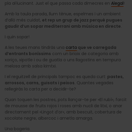
pla al·lucinant. Just el que passa cada dimecres en
Alegal
!
Amb la taula parada, llum tènue, espelmes i un ambient
d’allò més cuidat,
et rep un grup de jazz perquè pugues
gaudir d’un sopar mediterrani amb música en directe
.
I quin sopar!
A les teues mans tindràs una
carta
que ve carregada
d’entrants boníssims
com un brioix de categoria amb
xoriço, xipotle i ou de guatla o uns llagostins en tempura
melosa amb salsa kimtxi.
I el reguitzell de principals tampoc es queda curt:
pastes,
arrossos, carns, guisats i peixos
. Quantes vegades
rellegiràs la carta per a decidir-te?
Quan toquen les postres, pots llançar-te per «El rubí», farcit
de mousse de fruits rojos i roses amb nucli de litxi, o anar
directament pel «Lingot d’or», amb bescuit, cobertura de
xocolate negre, albercoc i ametla amarga.
Una bogeria.