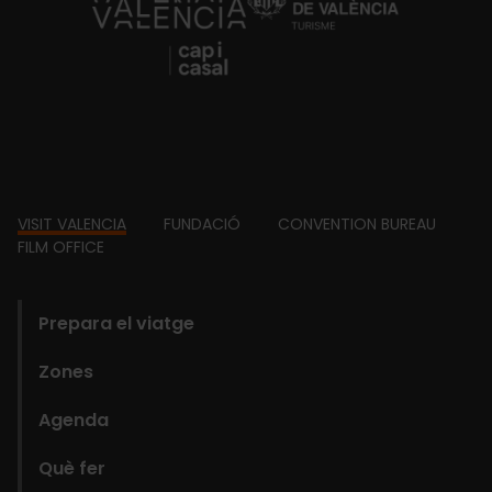
https://fundacion.visitvalencia.com/
Footer
VISIT VALENCIA
FUNDACIÓ
CONVENTION BUREAU
FILM OFFICE
domains
Prepara el viatge
Zones
Agenda
Què fer