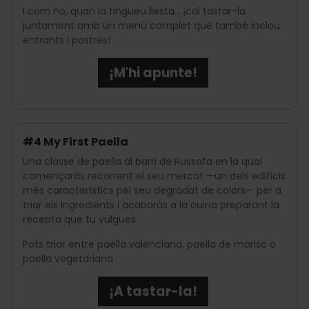
I com no, quan la tingueu llesta… ¡cal tastar-la
juntament amb un menú complet que també inclou
entrants i postres!
¡M'hi apunte!
#4 My First Paella
Una classe de paella al barri de Russafa en la qual
començaràs recorrent el seu mercat —un dels edificis
més característics pel seu degradat de colors— per a
triar els ingredients i acabaràs a la cuina preparant la
recepta que tu vulgues.
Pots triar entre paella valenciana, paella de marisc o
paella vegetariana.
¡A tastar-la!