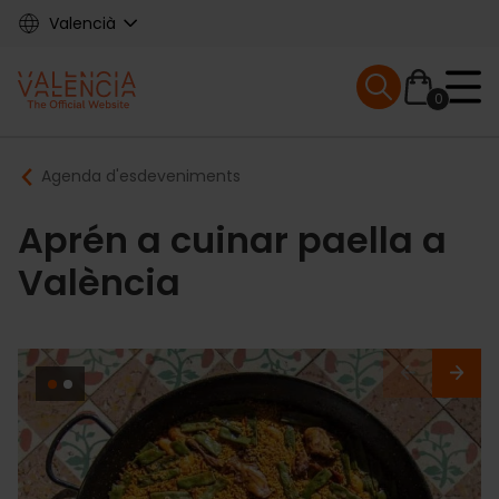
Skip
Valencià
to
main
Mobile menu ex
content
0
Main
Breadcrumb
Agenda d'esdeveniments
navigation
Aprén a cuinar paella a
València