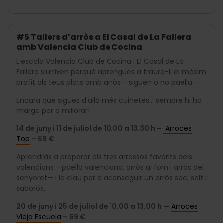
#5 Tallers d’arròs a El Casal de La Fallera
amb Valencia Club de Cocina
L’escola Valencia Club de Cocina i El Casal de La
Fallera s’unixen perquè aprengues a traure-li el màxim
profit als teus plats amb arròs
—
siguen o no paella
—
.
Encara que sigues d’allò més cuinetes… sempre hi ha
marge per a millorar!
14 de juny i 11 de juliol de 10.00 a 13.30 h –
Arroces
Top
– 69 €
Aprendràs a preparar els tres arrossos favorits dels
valencians —paella valenciana, arròs al forn i arròs del
senyoret— i la clau per a aconseguir un arròs sec, solt i
saborós.
20 de juny i 25 de juliol de 10.00 a 13.00 h —
Arroces
Vieja Escuela
– 69 €