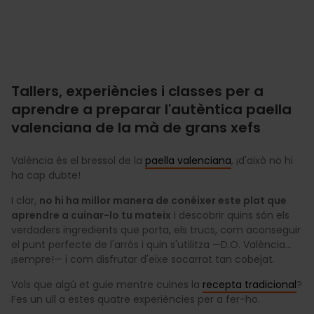
Tallers, experiències i classes per a
aprendre a preparar l'autèntica paella
valenciana de la mà de grans xefs
València és el bressol de la
paella valenciana
, ¡d'això no hi
ha cap dubte!
I clar,
no hi ha millor manera de conéixer este plat que
aprendre a cuinar-lo tu mateix
i descobrir quins són els
verdaders ingredients que porta, els trucs, com aconseguir
el punt perfecte de l'arròs i quin s'utilitza —D.O. València…
¡sempre!— i com disfrutar d'eixe socarrat tan cobejat.
Vols que algú et guie mentre cuines la
recepta tradicional
?
Fes un ull a estes quatre experiències per a fer-ho.