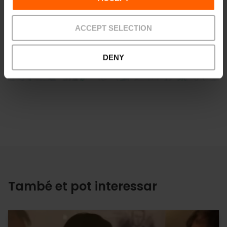
ACCEPT SELECTION
Direccions
DENY
També et pot interessar