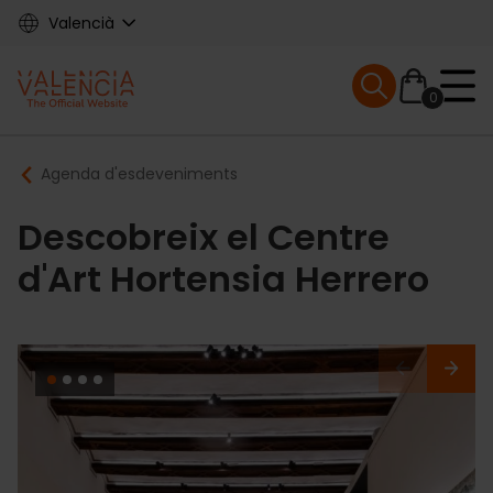
Skip
Valencià
to
main
Mobile menu ex
content
0
Main
Breadcrumb
Agenda d'esdeveniments
navigation
Descobreix el Centre
d'Art Hortensia Herrero