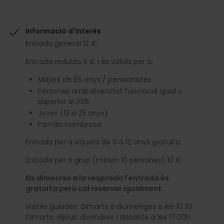
Informació d'interés
Entrada general 12 €.
Entrada reduïda 8 € i és vàlida per a:
Majors de 65 anys / pensionistes
Persones amb diversitat funcional igual o
superior al 33%
Joves (13 a 25 anys)
Família nombrosa
Entrada per a xiquets de 0 a 12 anys gratuïta.
Entrada per a grup (mínim 10 persones) 10 €.
Els dimecres a la vesprada l'entrada és
gratuïta però cal reservar igualment.
Visites guiades: Dimarts a diumenges a les 10:30.
Dimarts, dijous, divendres i dissabte a les 17:00h