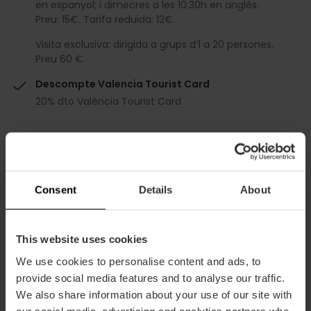
en espanyol; i dimecres a les 10:30h en anglés.
Preu: 15€. Tarifa reduïda: 12€.
Visita exclusiva: dirigida a grups d’1 a 20 persones.
Preu 60 €.
Descompte Valencia Tourist Card
20% dto València Tourist Card
Consent
Details
About
Com arribar
This website uses cookies
Bus
We use cookies to personalise content and ads, to
4,
6,
8,
10,
11,
16,
26,
28,
31,
32,
70,
71,
81,
C1
provide social media features and to analyse our traffic.
We also share information about your use of our site with
our social media, advertising and analytics partners who