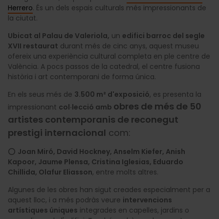
Herrero
. És un dels espais culturals més impressionants de
la ciutat.
Ubicat al Palau de Valeriola,
un
edifici barroc del segle
XVII restaurat
durant més de cinc anys, aquest museu
ofereix una experiència cultural completa en ple centre de
València. A pocs passos de la catedral, el centre fusiona
història i art contemporani de forma única.
En els seus més de
3.500 m² d'exposició
, es presenta la
obres de més de 50
impressionant
col·lecció amb
artistes contemporanis de reconegut
prestigi internacional
com:
⭕
Joan Miró, David Hockney, Anselm Kiefer, Anish
Kapoor, Jaume Plensa, Cristina Iglesias, Eduardo
Chillida, Olafur Eliasson
, entre molts altres.
Algunes de les obres han sigut creades especialment per a
aquest lloc, i a més podràs veure
intervencions
artístiques úniques
integrades en capelles, jardins o