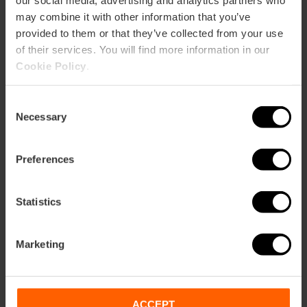
may combine it with other information that you’ve
provided to them or that they’ve collected from your use
Palacio de Valeriola, C. del Mar, Valencia, España
of their services. You will find more information in our
Cookie Policy
.
Consent
Necessary
Selection
Preferences
ose
Statistics
ebar
p
Activar mapa
r
Marketing
ation
ACCEPT