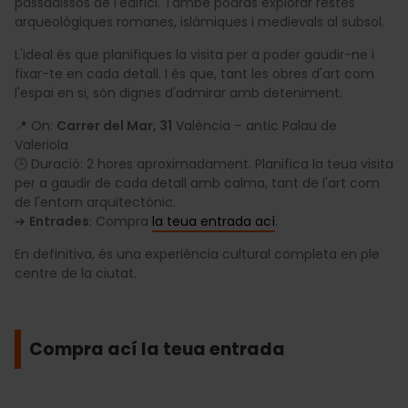
passadissos de l'edifici. També podràs explorar restes
arqueològiques romanes, islàmiques i medievals al subsol.
L'ideal és que planifiques la visita per a poder gaudir-ne i
fixar-te en cada detall. I és que, tant les obres d'art com
l'espai en si, són dignes d'admirar amb deteniment.
📍 On:
Carrer del Mar, 31
València – antic Palau de
Valeriola
🕒 Duració: 2 hores aproximadament. Planifica la teua visita
per a gaudir de cada detall amb calma, tant de l'art com
de l'entorn arquitectònic.
➔
Entrades
: Compra
la teua entrada ací
.
En definitiva, és una experiència cultural completa en ple
centre de la ciutat.
Compra ací la teua entrada