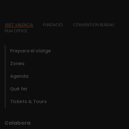
Footer
VISIT VALENCIA
FUNDACIÓ
CONVENTION BUREAU
FILM OFFICE
domains
Prepara el viatge
Zones
Agenda
Què fer
Tickets & Tours
Colabora