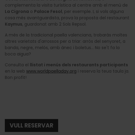
complementa la visita turística al centre amb el menú de
La Cigrona
o
Palace Fesol
, per exemple. I, si vols alguna
cosa més avantguardista, prova la proposta del restaurant
Kaymus
, guardonat amb 2 Sols Repsol.
A més de la tradicional paella valenciana, trobaràs moltes
altres varietats d'arrossos per a triar: arròs del senyoret, a
banda, negre, melós, amb ànec i boletus... No se't fa la
boca aigua?
Consulta el
llistat i menús dels restaurants participants
en la web
www.worldpaelladay.org
i reserva la teua taula ja.
Bon profit!
VULL RESERVAR