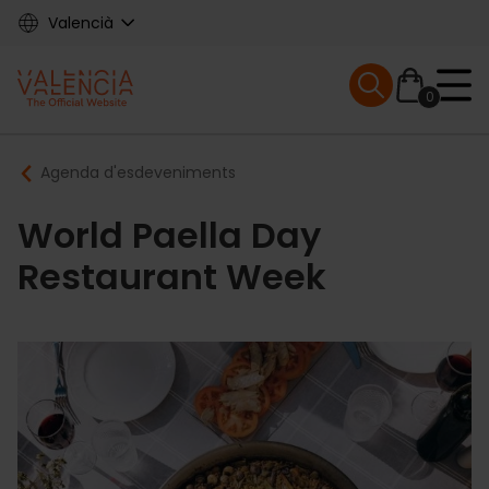
Skip
Valencià
to
main
Mobile menu ex
content
0
Main
Breadcrumb
Agenda d'esdeveniments
navigation
World Paella Day
Restaurant Week