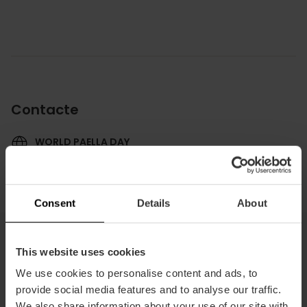
Contacte
WORLD PAELLA DAY
Consent
Details
About
This website uses cookies
També et pot interessar
We use cookies to personalise content and ads, to
provide social media features and to analyse our traffic.
We also share information about your use of our site with