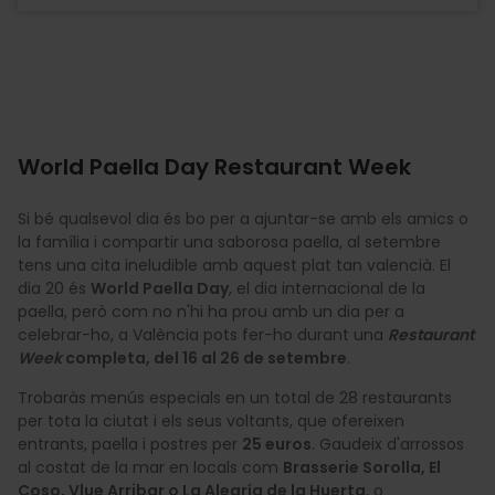
World Paella Day Restaurant Week
Si bé qualsevol dia és bo per a ajuntar-se amb els amics o
la família i compartir una saborosa paella, al setembre
tens una cita ineludible amb aquest plat tan valencià. El
dia 20 és
World Paella Day
, el dia internacional de la
paella, però com no n'hi ha prou amb un dia per a
celebrar-ho, a València pots fer-ho durant una
Restaurant
Week
completa, del 16 al 26 de setembre
.
Trobaràs menús especials en un total de 28 restaurants
per tota la ciutat i els seus voltants, que ofereixen
entrants, paella i postres per
25 euros
. Gaudeix d'arrossos
al costat de la mar en locals com
Brasserie Sorolla, El
Coso, Vlue Arribar o La Alegría de la Huerta
, o