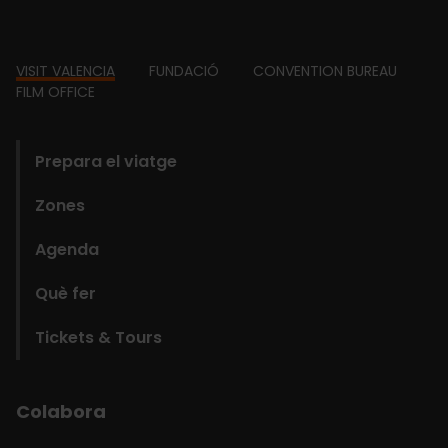
Footer
VISIT VALENCIA
FUNDACIÓ
CONVENTION BUREAU
FILM OFFICE
domains
Prepara el viatge
Zones
Agenda
Què fer
Tickets & Tours
Colabora