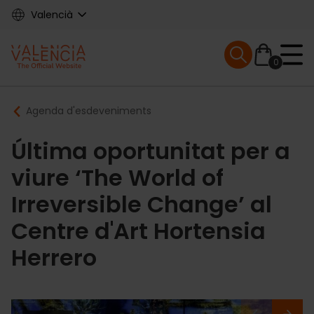
Skip
Valencià
to
main
Mobile menu ex
content
0
Main
Breadcrumb
Agenda d'esdeveniments
navigation
Última oportunitat per a
viure ‘The World of
Irreversible Change’ al
Centre d'Art Hortensia
Herrero