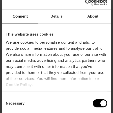
Consent
Details
About
Centro de Arte Hortensia Herrero (CAHH), C. del Mar,
València, España
This website uses cookies
We use cookies to personalise content and ads, to
provide social media features and to analyse our traffic.
We also share information about your use of our site with
our social media, advertising and analytics partners who
may combine it with other information that you’ve
provided to them or that they’ve collected from your use
of their services. You will find more information in our
ose
ebar
Cookie Policy
.
p
Activar mapa
r
Consent
ation
Necessary
Selection