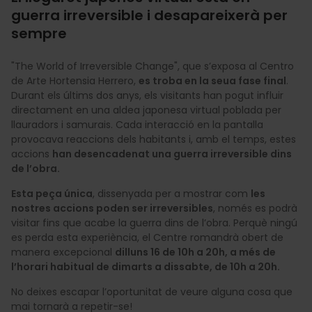
guerra irreversible i desapareixerà per
sempre
"The World of Irreversible Change", que s’exposa al Centro
de Arte Hortensia Herrero,
es troba en la seua fase final
.
Durant els últims dos anys, els visitants han pogut influir
directament en una aldea japonesa virtual poblada per
llauradors i samurais. Cada interacció en la pantalla
provocava reaccions dels habitants i, amb el temps, estes
accions
han desencadenat una guerra irreversible dins
de l’obra.
Esta peça única
, dissenyada per a mostrar com
les
nostres accions poden ser irreversibles
, només es podrà
visitar fins que acabe la guerra dins de l’obra. Perquè ningú
es perda esta experiència, el Centre romandrà obert de
manera excepcional
dilluns 16 de 10h a 20h, a més de
l’horari habitual de dimarts a dissabte, de 10h a 20h.
No deixes escapar l’oportunitat de veure alguna cosa que
mai tornarà a repetir-se!