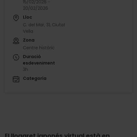
15/02/2026 -
20/02/2026
Lloc
C. del Mar, 31, Ciutat
Vella
Zona
Centre històric
Duració
esdeveniment
3h
Categoria
El llogaret japonés virtual està en