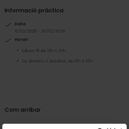
Informació pràctica
Data
15/02/2026 - 20/02/2026
Horari
Dilluns 16 de 10h a 20h;
De dimarts a dissabte, de 10h a 20h.
Com arribar