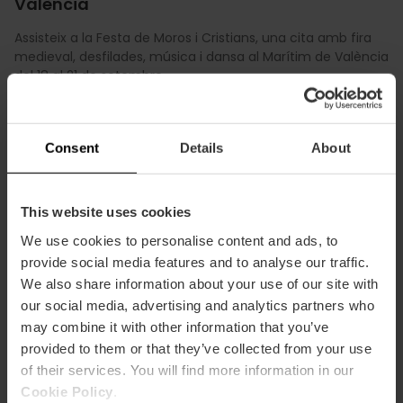
València
Assisteix a la Festa de Moros i Cristians, una cita amb fira
medieval, desfilades, música i dansa al Marítim de València
del 18 al 21 de setembre.
Veure més
Consent
Details
About
This website uses cookies
We use cookies to personalise content and ads, to
provide social media features and to analyse our traffic.
We also share information about your use of our site with
our social media, advertising and analytics partners who
may combine it with other information that you’ve
provided to them or that they’ve collected from your use
of their services. You will find more information in our
Cookie Policy
.