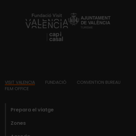
https://fundacion.visitvalencia.com/
Footer
VISIT VALENCIA
FUNDACIÓ
CONVENTION BUREAU
FILM OFFICE
domains
Prepara el viatge
Zones