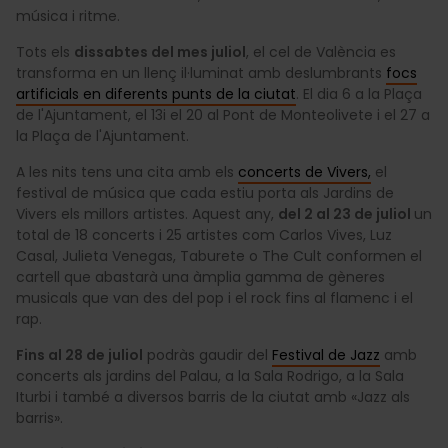
música i ritme.
Tots els
dissabtes del mes juliol
, el cel de València es
transforma en un llenç il·luminat amb deslumbrants
focs
artificials en diferents punts de la ciutat
. El dia 6 a la Plaça
de l'Ajuntament, el 13i el 20 al Pont de Monteolivete i el 27 a
la Plaça de l'Ajuntament.
A les nits tens una cita amb els
concerts de Vivers,
el
festival de música que cada estiu porta als Jardins de
Vivers els millors artistes. Aquest any,
del 2 al 23 de juliol
un
total de 18 concerts i 25 artistes com Carlos Vives, Luz
Casal, Julieta Venegas, Taburete o The Cult conformen el
cartell que abastarà una àmplia gamma de gèneres
musicals que van des del pop i el rock fins al flamenc i el
rap.
Fins al 28 de juliol
podràs gaudir del
Festival de Jazz
amb
concerts als jardins del Palau, a la Sala Rodrigo, a la Sala
Iturbi i també a diversos barris de la ciutat amb «Jazz als
barris».