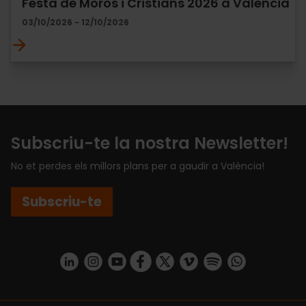
Festa de Moros i Cristians 2026 a València
03/10/2026 - 12/10/2026
Subscriu-te la nostra Newsletter!
No et perdes els millors plans per a gaudir a València!
Subscriu-te
https://www.linkedin.com/company/turismo-valencia/mycompany/
https://www.instagram.com/visit_valencia/
https://www.youtube.com/user/Turisvale
https://www.facebook.com/turismov
https://twitter.com/Valenciatu
https://vimeo.com/visitva
https://open.spotif
https://api.whatsapp.com/se