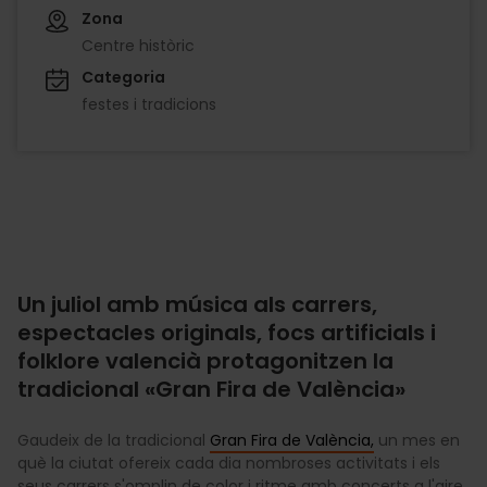
Zona
Centre històric
Categoria
festes i tradicions
Un juliol amb música als carrers,
espectacles originals, focs artificials i
folklore valencià protagonitzen la
tradicional «Gran Fira de València»
Gaudeix de la tradicional
Gran Fira de València,
un mes en
què la ciutat ofereix cada dia nombroses activitats i els
seus carrers s'omplin de color i ritme amb concerts a l'aire