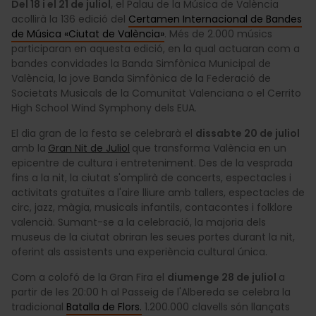
Del 18 i el 21 de juliol
, el Palau de la Música de València
acollirà la 136 edició del
Certamen Internacional de Bandes
de Música «Ciutat de València»
. Més de 2.000 músics
participaran en aquesta edició, en la qual actuaran com a
bandes convidades la Banda Simfònica Municipal de
València, la jove Banda Simfònica de la Federació de
Societats Musicals de la Comunitat Valenciana o el Cerrito
High School Wind Symphony dels EUA.
El dia gran de la festa se celebrarà el
dissabte 20 de juliol
amb la
Gran Nit de Juliol
que transforma València en un
epicentre de cultura i entreteniment. Des de la vesprada
fins a la nit, la ciutat s'omplirà de concerts, espectacles i
activitats gratuïtes a l'aire lliure amb tallers, espectacles de
circ, jazz, màgia, musicals infantils, contacontes i folklore
valencià. Sumant-se a la celebració, la majoria dels
museus de la ciutat obriran les seues portes durant la nit,
oferint als assistents una experiència cultural única.
Com a colofó de la Gran Fira el
diumenge 28 de juliol
a
partir de les 20:00 h al Passeig de l'Albereda se celebra la
tradicional
Batalla de Flors.
1.200.000 clavells són llançats