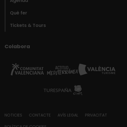
Agenda
Què fer
Tickets & Tours
Colabora
Footer
NOTICIES
CONTACTE
AVÍS LEGAL
PRIVACITAT
POLÍTICA DE COOKIES