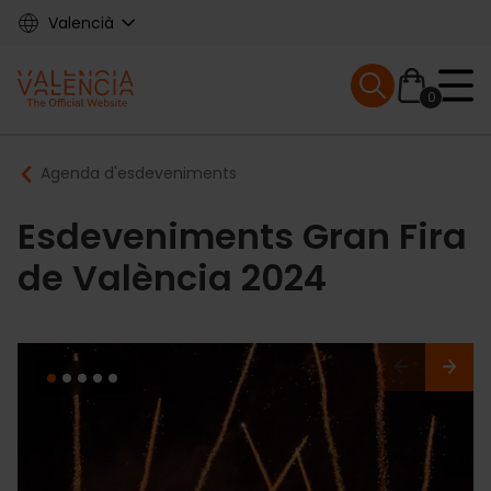
Skip
Valencià
to
main
Mobile menu ex
content
0
Main
Breadcrumb
Agenda d'esdeveniments
navigation
Esdeveniments Gran Fira
de València 2024