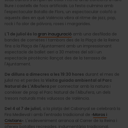
lliure i castells de focs artificials. La festa culmina amb
l'espectacular Batalla de Flors, un espectacular colofó a
aquests dies en què València vibra al ritme de jazz, pop,
rock i fa olor de pólvora, roses i margarides.
L'1 de juliol és la
gran inauguració
amb una desfilada de
bandes de cornetes i tambors des de la Plaça de la Reina
fins a la Plaça de l'Ajuntament amb un impressionant
espectacle de ballet aeri a 30 metres del sòl i un
espectacle pirotècnic llançat des de la terrassa de
l'Ajuntament.
De dilluns a dimecres a les 19:30 hores
durant el mes de
juliol no et perdes la
Visita guiada ambiental al Parc
Natural de L'Albufera
per connectar amb la natura i
conèixer de prop el Parc Natural de l'Albufera, un dels
tresors naturals més valuosos de València.
Del 4 al 7 de juliol,
a la platja del Cabanyal se celebrarà la
Fira Medieval i amb l'entrada tradicional de «
Moros i
Cristians
». L'esdeveniment arranca al Carrer de la Reina i
ofereix batalles recreades, indumentària tradicional,