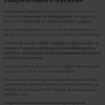
transporta milions d’anys enrere
CaixaForum València
viatja milions d’anys enrere per a
presentar
«Dinosaures de la Patagònia»
, una exposició
que va molt més enllà de mostrar esquelets gegants.
Ací, els protagonistes no són només els dinosaures, sinó
també les persones que els descobreixen: els paleontòlegs.
A través de roques, fòssils i rèpliques espectaculars, la
mostra et convida a conéixer com treballen aquests
científics, què busquen i com aconsegueixen reconstruir
la història del planeta.
La gran estrella de l’exposició és una rèplica del
Patagotitan
mayorum
, un tità de 30 metres de longitud.
Al seu costat, trobaràs quinze motles d’esquelets i fòssils
originals de les espècies trobades al sud de l’Argentina, un
territori que conserva el millor registre de dinosaures de
l’hemisferi sud.
L’exposició reuneix tretze mòduls que repassen