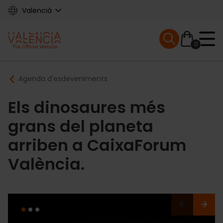
Skip
Valencià
to
main
Mobile menu ex
content
0
Main
Breadcrumb
Agenda d'esdeveniments
navigation
Els dinosaures més
grans del planeta
arriben a CaixaForum
València.