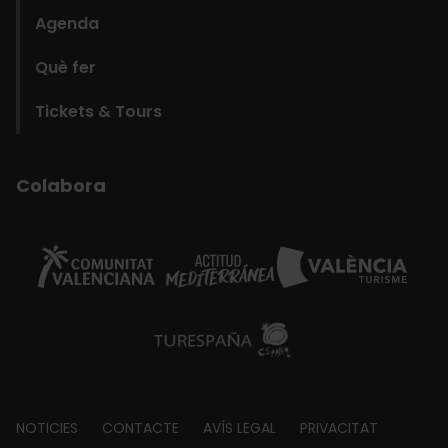
Agenda
Què fer
Tickets & Tours
Colabora
Footer
NOTICIES
CONTACTE
AVÍS LEGAL
PRIVACITAT