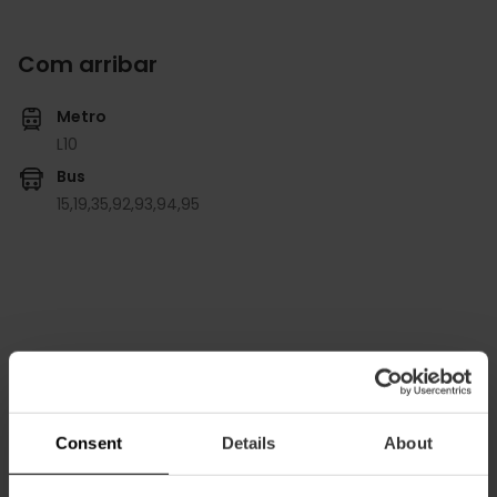
Com arribar
Metro
L10
Bus
15,
19,
35,
92,
93,
94,
95
Carrer d'Eduardo Primo Yúfera, 1, València, España
Consent
Details
About