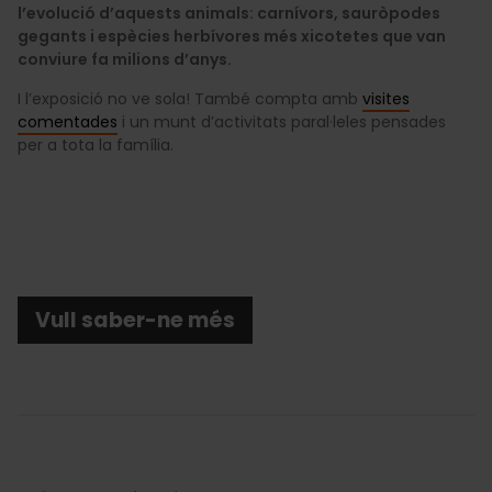
l’evolució d’aquests animals: carnívors, sauròpodes
gegants i espècies herbívores més xicotetes que van
conviure fa milions d’anys.
I l’exposició no ve sola! També compta amb
visites
comentades
i un munt d’activitats paral·leles pensades
per a tota la família.
Vull saber-ne més