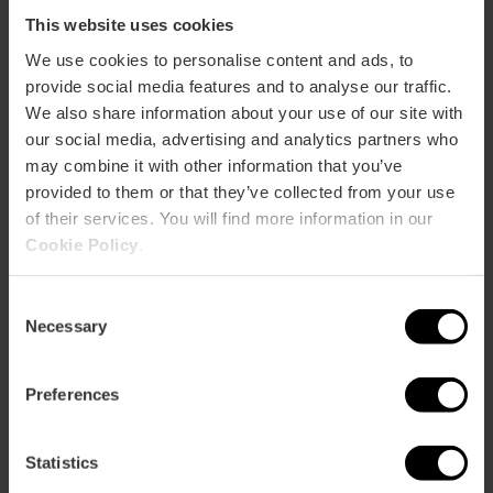
This website uses cookies
We use cookies to personalise content and ads, to
provide social media features and to analyse our traffic.
ose
We also share information about your use of our site with
ebar
p
our social media, advertising and analytics partners who
may combine it with other information that you’ve
Activar mapa
r
provided to them or that they’ve collected from your use
ation
of their services. You will find more information in our
Cookie Policy
.
Consent
Necessary
Selection
Direccions
Preferences
Statistics