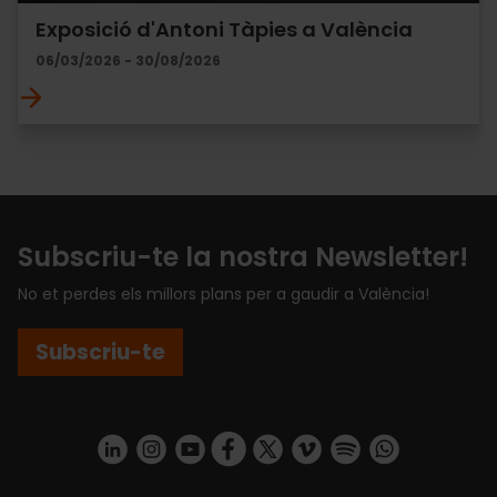
Exposició d'Antoni Tàpies a València
06/03/2026 - 30/08/2026
Subscriu-te la nostra Newsletter!
No et perdes els millors plans per a gaudir a València!
Subscriu-te
https://www.linkedin.com/company/turismo-valencia/mycompany/
https://www.instagram.com/visit_valencia/
https://www.youtube.com/user/Turisvale
https://www.facebook.com/turismov
https://twitter.com/Valenciatu
https://vimeo.com/visitva
https://open.spotif
https://api.whatsapp.com/se