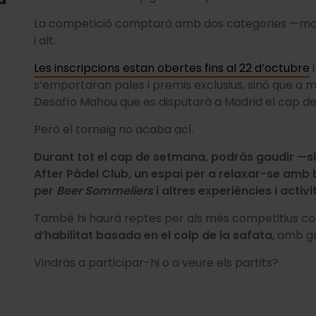
La competició comptarà amb dos categories —masculi
i alt.
Les inscripcions estan obertes fins al 22 d’octubre
i
s’emportaran pales i premis exclusius, sinó que a 
Desafío Mahou que es disputarà a Madrid el cap d
Però el torneig no acaba ací.
Durant tot el cap de setmana, podràs gaudir
—
s
After Pàdel Club, un espai per a relaxar-se amb 
per
Beer
Sommeliers
i altres experiències i activi
També hi haurà reptes per als més competitius com
d’habilitat basada en el colp de la safata
, amb g
Vindràs a participar-hi o a veure els partits?