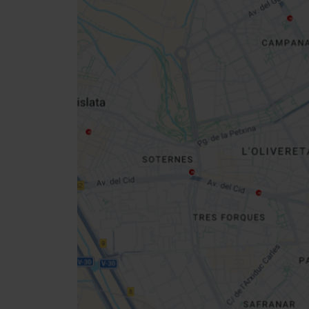
Close
sidebar
map
Get
your
location
Direccions