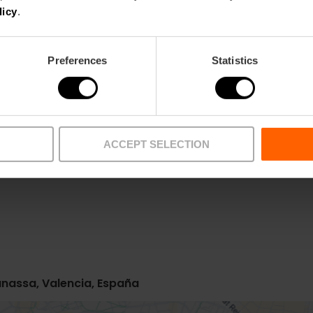
licy
.
Preferences
Statistics
ACCEPT SELECTION
anassa, Valencia, España