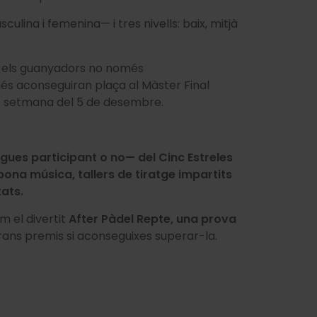
na i femenina— i tres nivells: baix, mitjà
 els guanyadors no només
més aconseguiran plaça al Màster Final
e setmana del 5 de desembre.
igues participant o no
—
del Cinc Estreles
bona música, tallers de tiratge impartits
tats.
 el divertit
After Pàdel Repte, una prova
rans premis si aconseguixes superar-la.