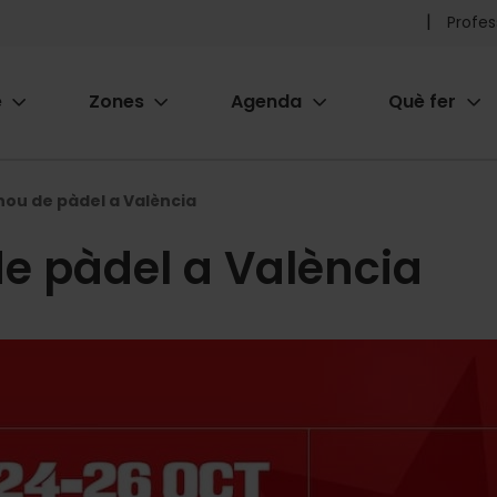
Pr
Profes
he
e
Zones
Agenda
Què fer
me
ion
ou de pàdel a València
e pàdel a València