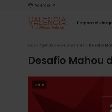
Skip
Valencià
to
main
Main
content
Prepara el viatg
navigat
Breadcrumb
Inici
Agenda d'esdeveniments
Desafío Mah
Desafío Mahou d