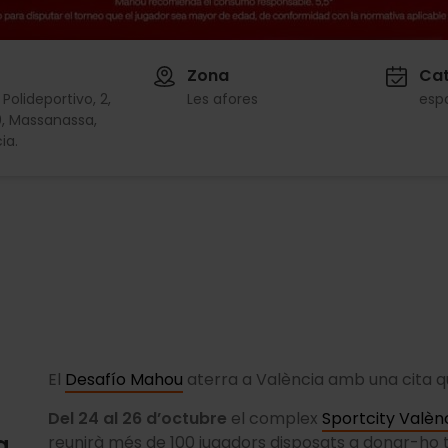
Zona
Cat
 Polideportivo, 2,
Les afores
esp
, Massanassa,
ia.
El
Desafío Mahou
aterra a València amb una cita q
Del 24 al 26 d’octubre
el complex
Sportcity Valèn
a
reunirà més de 100 jugadors disposats a donar-ho to