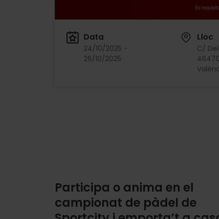
Data
Lloc
24/10/2025 -
C/ Del
26/10/2025
46470
Valènc
Participa o anima en el
campionat de pàdel de
Sportcity i emporta’t a cas