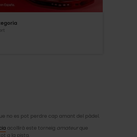
egoria
ort
ue no es pot perdre cap amant del pàdel.
cia
acollirà este torneig
amateur
que
t a la pista.