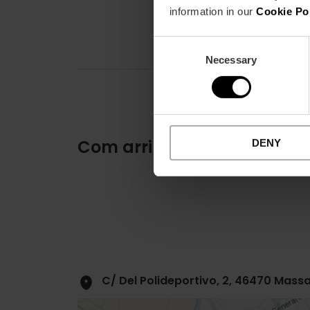
information in our
Cookie Po
Consent
Necessary
Selection
Com arribar
DENY
C/ Del Polideportivo, 2, 46470 Mass