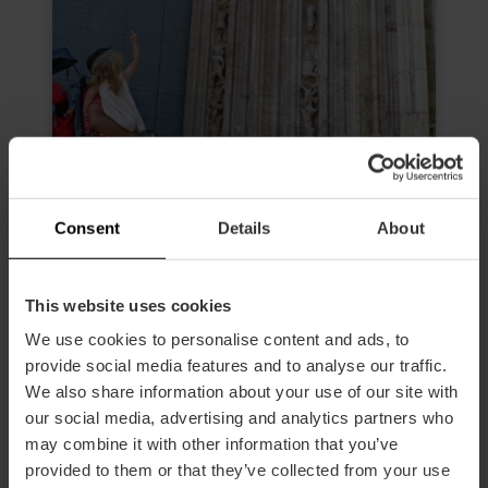
Consent
Details
About
This website uses cookies
Visita Guiada especial con niños
por lo mejor de València
We use cookies to personalise content and ads, to
provide social media features and to analyse our traffic.
5
- 9 opiniones
We also share information about your use of our site with
our social media, advertising and analytics partners who
10% dto València Tourist Card
may combine it with other information that you’ve
Duración: 2h
provided to them or that they’ve collected from your use