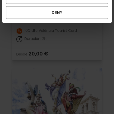
Visita guiada "Sorolla, el pintor de
València"
DENY
5
- 2 opiniones
10% dto València Tourist Card
Duración: 2h
20,00 €
Desde