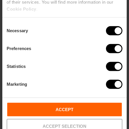
of their services. You will find more information in our
20,00 €
Cookie Policy
.
Desde
Consent
Necessary
Selection
Preferences
Statistics
Marketing
ACCEPT
ACCEPT SELECTION