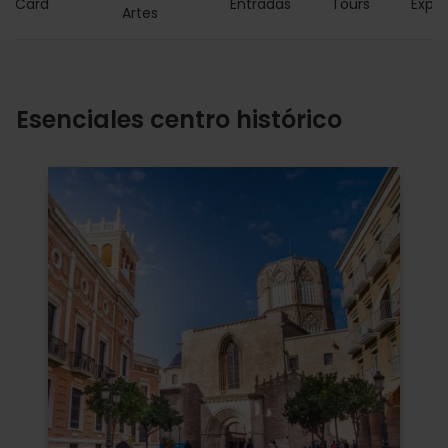
ia Card
Entradas
Tours
Exper
Artes
Esenciales centro histórico