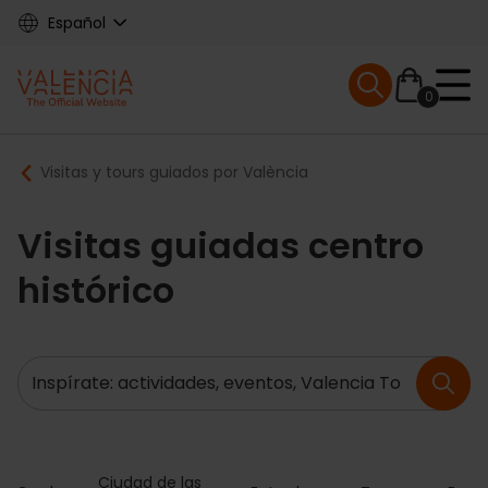
Skip
Español
to
main
Mobile menu ex
content
0
Main
Breadcrumb
Visitas y tours guiados por València
navigation
Visitas guiadas centro
histórico
Buscar
Ciudad de las 