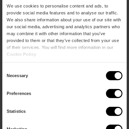
We use cookies to personalise content and ads, to
provide social media features and to analyse our traffic.
We also share information about your use of our site with
our social media, advertising and analytics partners who
may combine it with other information that you’ve
provided to them or that they’ve collected from your use
of their services. You will find more information in our
Cookie Policy
.
Consent
Necessary
Selection
Führung "Sorolla, der Maler von
Preferences
Valencia"
5
- 2 Bewertungen
Statistics
10% Rabatt VLC Tourist Card
Dauer: 2h