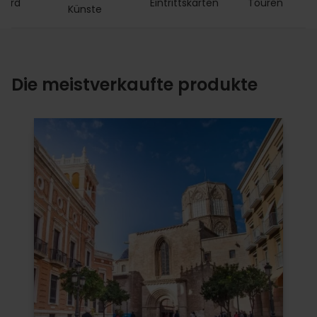
Card
Eintrittskarten
Touren
A
Künste
Die meistverkaufte produkte