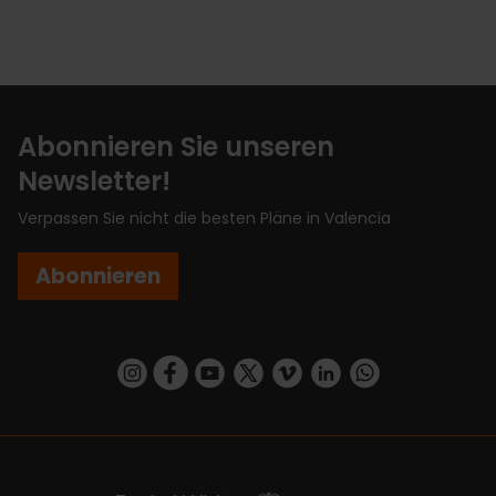
Abonnieren Sie unseren
Newsletter!
Verpassen Sie nicht die besten Pläne in Valencia
Abonnieren
https://www.instagram.com/visit_valencia/
https://www.facebook.com/VisitValenciaSp
https://www.youtube.com/user/Turisva
https://twitter.com/_VivaValencia
https://vimeo.com/visitvalen
https://www.linkedin.com/company/turismo-valencia/
https://api.whatsapp.com/send/?