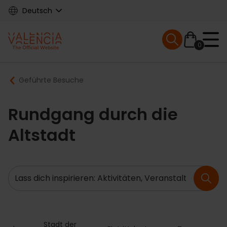
Skip
Deutsch
to
main
Mobile menu ex
content
0
Main
Breadcrumb
Geführte Besuche
navigation
Rundgang durch die
Altstadt
Suche
Stadt der 