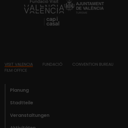
https://fundacion.visitvalencia.com/
Footer
VISIT VALENCIA
FUNDACIÓ
CONVENTION BUREAU
FILM OFFICE
domains
Planung
Stadtteile
Veranstaltungen
Aktivitäten