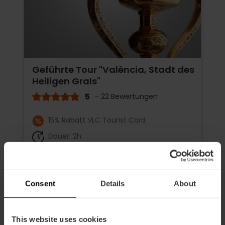
Geführte Tour "València, Stadt des
Heiligen Grals"
5
- 22 Bewertungen
15% Rabatt VLC Tourist Card
Dauer: 2h
18,00 €
Von
Consent
Details
About
This website uses cookies