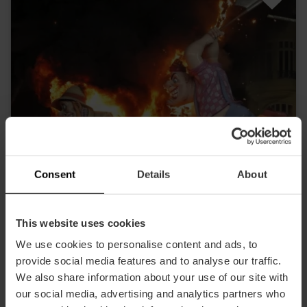
Consent
Details
About
This website uses cookies
We use cookies to personalise content and ads, to
provide social media features and to analyse our traffic.
Visita Guiada "Fallas, mucho más que
We also share information about your use of our site with
una experiencia" (Tour noche cremà)
our social media, advertising and analytics partners who