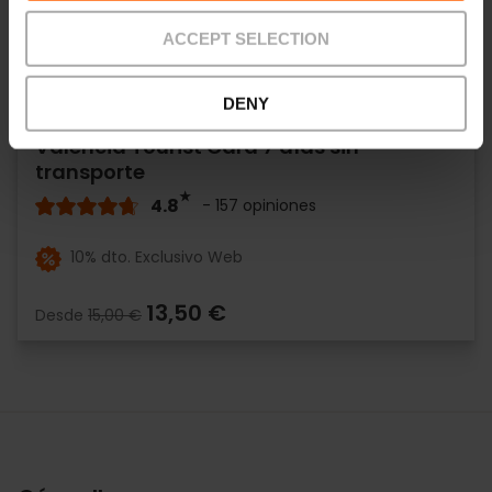
ACCEPT SELECTION
DENY
Valencia Tourist Card 7 días sin
transporte
4.8
- 157 opiniones
10% dto. Exclusivo Web
13,50 €
Desde
15,00 €