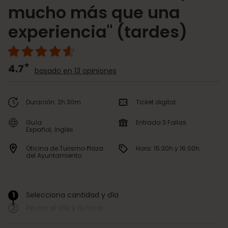
mucho más que una
experiencia" (tardes)
4.7
basado en 13 opiniones
Duración: 2h 30m
Ticket digital
Guía:
Entrada 3 Fallas
Español
Inglés
Oficina de Turismo Plaza
Hora: 15:30h y 16:00h
del Ayuntamiento
1
Selecciona cantidad y día
/
2
Revisa el día y la hora