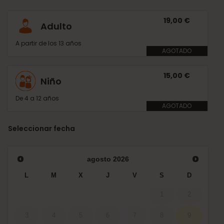
19,00 €
Adulto
A partir de los 13 años
AGOTADO
15,00 €
Niño
De 4 a 12 años
AGOTADO
Seleccionar fecha
agosto
2026
L
M
X
J
V
S
D
1
2
3
4
5
6
7
8
9