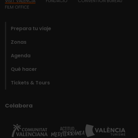
Footer
VISIT VALÈNCIA
FUNDACIÓ
CONVENTION BUREAU
FILM OFFICE
domains
Prepara tu viaje
Zonas
Agenda
Qué hacer
Tickets & Tours
Colabora