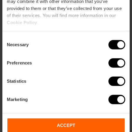
may combine it with other information that you’ve
4
- 3 opiniones
provided to them or that they’ve collected from your use
of their services. You will find more information in our
Cookie Policy
.
19,00 €
Desde
Consent
Necessary
Selection
Preferences
Statistics
Marketing
ACCEPT