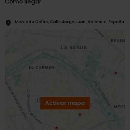
Cómo llegar
Mercado Colón, Calle Jorge Juan, Valencia, España
ose
ebar
p
Activar mapa
r
ation