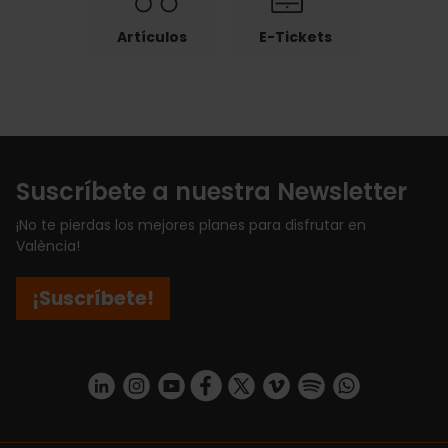
Artículos
E-Tickets
Suscríbete a nuestra Newsletter
¡No te pierdas los mejores planes para disfrutar en
València!
¡Suscríbete!
https://www.linkedin.com/company/turismo-valencia/mycompany/
https://www.instagram.com/visit_valencia/
https://www.youtube.com/user/Turisvale
https://www.facebook.com/turismov
https://twitter.com/Valenciatu
https://vimeo.com/visitva
https://open.spotif
https://api.whatsapp.com/se