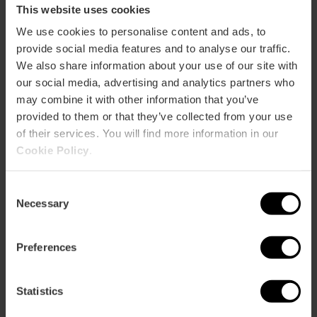
This website uses cookies
We use cookies to personalise content and ads, to
Entradas a todo el complejo de la Ciudad
provide social media features and to analyse our traffic.
de las Artes y las Ciencias
We also share information about your use of our site with
4.8
our social media, advertising and analytics partners who
- 288 opiniones
may combine it with other information that you’ve
10% dto València Tourist Card
provided to them or that they’ve collected from your use
of their services. You will find more information in our
51,25 €
Cookie Policy
.
Desde
Consent
Necessary
Selection
Preferences
Statistics