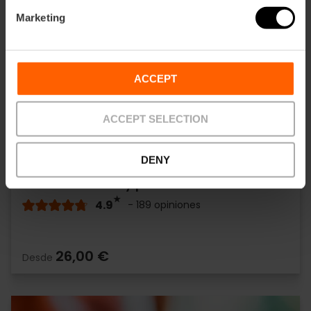
Marketing
ACCEPT
ACCEPT SELECTION
DENY
Paseo en barca y paella en l'Albufera
4.9
- 189 opiniones
26,00 €
Desde