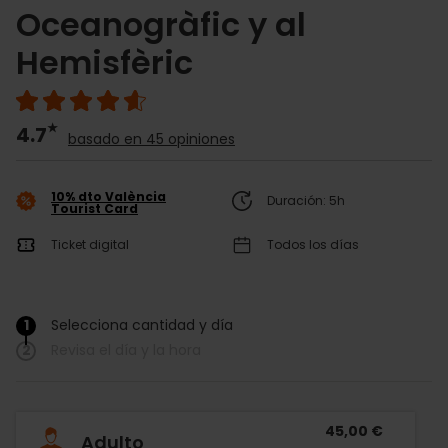
Oceanogràfic y al
Hemisfèric
4.7
basado en 45 opiniones
10% dto València
Duración: 5h
Tourist Card
Ticket digital
Todos los días
1
Selecciona cantidad y día
/
2
Revisa el día y la hora
45,00 €
Adulto