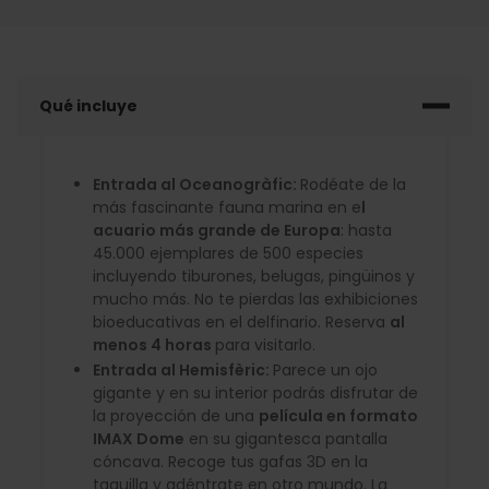
Qué incluye
Entrada al Oceanogràfic:
Rodéate de la
más fascinante fauna marina en e
l
acuario más grande de Europa
: hasta
45.000 ejemplares de 500 especies
incluyendo tiburones, belugas, pingüinos y
mucho más. No te pierdas las exhibiciones
bioeducativas en el delfinario. Reserva
al
menos 4 horas
para visitarlo.
Entrada al Hemisfèric:
Parece un ojo
gigante y en su interior podrás disfrutar de
la proyección de una
película en formato
IMAX Dome
en su gigantesca pantalla
cóncava. Recoge tus gafas 3D en la
taquilla y adéntrate en otro mundo. La