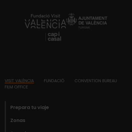
https://fundacion.visitvalencia.com/
Footer
VISIT VALÈNCIA
FUNDACIÓ
CONVENTION BUREAU
FILM OFFICE
domains
Prepara tu viaje
Zonas