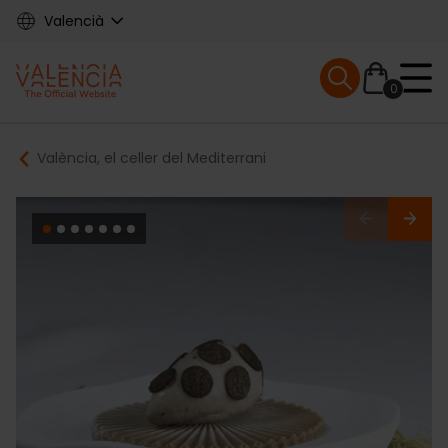
Skip
Valencià
to
main
Mobile menu ex
content
0
Main
Breadcrumb
València, el celler del Mediterrani
navigation