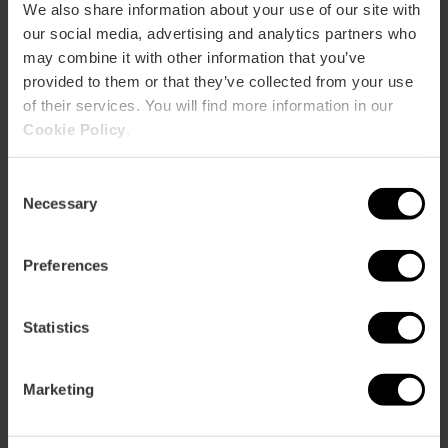
We also share information about your use of our site with
our social media, advertising and analytics partners who
may combine it with other information that you’ve
provided to them or that they’ve collected from your use
of their services. You will find more information in our
Cookie Policy
.
Consent
Necessary
Selection
Amb
una estrela Michelin
i una llarga trajectòria a les
cuines de Quique Dacosta,
Germán Carrizo i Carito
Preferences
Lourenço
han complert els seus somnis en este xicotet
local al costat del
Mercat de Ruzafa
. Hi practiquen cuina
Statistics
fusió amb una proposta creativa i mediterrània amb arrels
en la seua Argentina natal.
Marketing
Restaurant Fierro