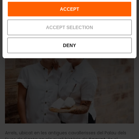
ACCEPT
Arrels Restaurant
ACCEPT SELECTION
DENY
Arrels, ubicat en les antigues cavallerisses del Palau dels