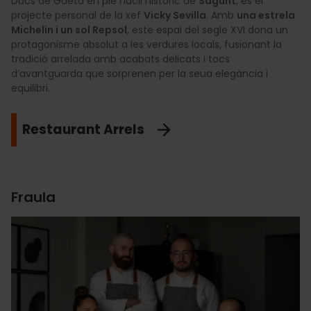
Ducs de Gaeta en ple nucli històric de
Sagunt
, és el
projecte personal de la xef
Vicky Sevilla
. Amb
una estrela
Michelin i un sol Repsol
, este espai del segle XVI dona un
protagonisme absolut a les verdures locals, fusionant la
tradició arrelada amb acabats delicats i tocs
d’avantguarda que sorprenen per la seua elegància i
equilibri.
Restaurant Arrels
Fraula