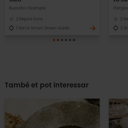
Russafa i Eixample
Platges
2 Repsol Suns
2 R
1 We’re Smart Green Guide
2 W
També et pot interessar