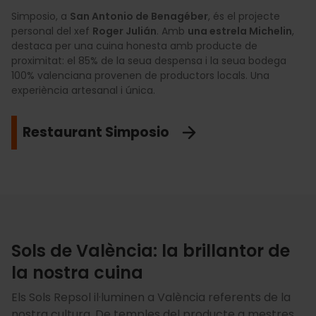
Simposio, a
San Antonio de Benagéber
, és el projecte
personal del xef
Roger Julián
. Amb
una estrela Michelin
,
destaca per una cuina honesta amb producte de
proximitat: el 85% de la seua despensa i la seua bodega
100% valenciana provenen de productors locals. Una
experiència artesanal i única.
Restaurant Simposio
Sols de València: la brillantor de
la nostra cuina
Els Sols Repsol il·luminen a València referents de la
nostra cultura. De temples del producte a mestres