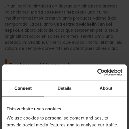
En un local minimalista on destaquen pintures d’artistes
valencianes,
María José Martínez
oferix una cuina
mediterrània i molt creativa amb producte valencià de
temporada. La xef, amb
una estrela Michelin i un sol
Repsol
, elabora plats delicats que sorprenen per la seua
originalitat i sabor en salses i cremes, servits amb una
estètica impecable. Un llenç que evoca l’horta, el mar i els
sabors de sempre convertits en autèntiques obres d’art.
Restaurant Lienzo
Consent
Details
About
Fierro
This website uses cookies
We use cookies to personalise content and ads, to
provide social media features and to analyse our traffic.