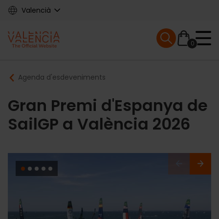
Skip
Valencià
to
main
Mobile menu ex
content
0
Main
Breadcrumb
Agenda d'esdeveniments
navigation
Gran Premi d'Espanya de
SailGP a València 2026