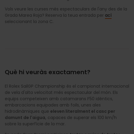
Vols veure les curses més espectaculars de l'any des de la
Grada Marea Roja? Reserva la teua entrada per
ací
seleccionant la zona C.
Què hi veuràs exactament?
El Rolex SailGP Championship és el campionat internacional
de vela d'alta velocitat més espectacular del món. Els
equips competeixen amb catamarans F50 idèntics,
embarcacions equipades amb foils, unes ales
hidrodinàmiques que
eleven literalment el casc per
damunt de l'aigua,
capaces de superar els 100 km/h
sobre la superfície de la mar.