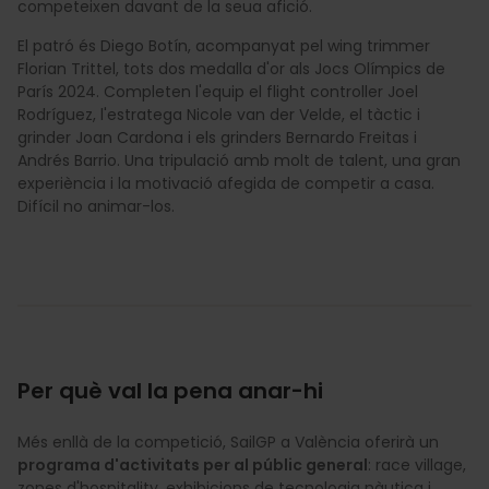
competeixen davant de la seua afició.
El patró és Diego Botín, acompanyat pel wing trimmer
Florian Trittel, tots dos medalla d'or als Jocs Olímpics de
París 2024. Completen l'equip el flight controller Joel
Rodríguez, l'estratega Nicole van der Velde, el tàctic i
grinder Joan Cardona i els grinders Bernardo Freitas i
Andrés Barrio. Una tripulació amb molt de talent, una gran
experiència i la motivació afegida de competir a casa.
Difícil no animar-los.
Per què val la pena anar-hi
Més enllà de la competició, SailGP a València oferirà un
programa d'activitats per al públic general
: race village,
zones d'hospitality, exhibicions de tecnologia nàutica i