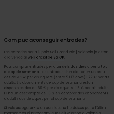
Com puc aconseguir entrades?
Les entrades per a l'Spain Sail Grand Prix | València ja estan
a la venda al
web oficial de SailGP
.
Pots comprar entrades per a
un dels dos dies
o per a
tot
el cap de setmana
. Les entrades d'un dia tenen un preu
des de 44 € per als xiquets (entre 5 i 17 anys) i 72 € per als
adults. Els abonaments de cap de setmana estan
disponibles des de 69 € per als xiquets i 115 € per als adults.
Hi ha un descompte del 15 % en comprar dos abonaments
d'adult i dos de xiquet per al cap de setmana.
Si vols assegurar-te un bon lloc, no ho deixes per a l'últim
moment: és el primer any que SailGP arriba a València i