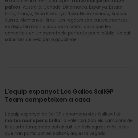
En cada Gran Premi participen
tretze equips de tretze
països
: Austràlia, Canadà, Dinamarca, Espanya, Estats
Units, França, Gran Bretanya, Itàlia, Nova Zelanda, Suècia,
Suïssa, Alemanya i Brasil. Les regates són curtes, intenses i
es disputen molt a prop de la costa, cosa que les
converteix en un espectacle perfecte per al públic. No cal
saber res de vela per a gaudir-ne.
L'equip espanyol: Los Gallos SailGP
Team competeixen a casa
L'equip espanyol de SailGP s'anomena «Los Gallos» i té
moltes raons per a brillar
a València. Són els campions de
la quarta temporada del circuit, un dels equips més joves
que han participat en SailGP i, aquesta vegada,