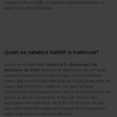
d'Espanya fins a 2028, i la primera edició promet ser un
espectacle difícil d'oblidar.
Quan se celebra SailGP a València?
Anota-ho al calendari:
dissabte 5 i diumenge 6 de
setembre de 2026.
Dissabte es disputaran les primeres
regates classificatòries i diumenge continuarà l'acció
sobre l'aigua amb la proclamació de l'equip guanyador de
l'Spain Sail Grand Prix | València. Viu tota l'emoció
concentrada en poques hores i des de la mateixa vora de
la mar, ja que la competició té lloc just davant teu.
Les regates se celebraran de 13.30 a 15.00 hores els dos
dies, però consulta sailgp.com perquè els horaris poden
variar segons les condicions del vent.