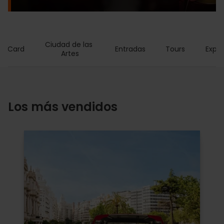
Ciudad de las 
ia Card
Entradas
Tours
Exper
Artes
Los más vendidos