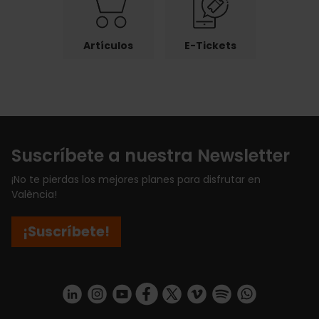
Artículos
E-Tickets
Suscríbete a nuestra Newsletter
¡No te pierdas los mejores planes para disfrutar en
València!
¡Suscríbete!
https://www.linkedin.com/company/turismo-valencia/mycompany/
https://www.instagram.com/visit_valencia/
https://www.youtube.com/user/Turisvale
https://www.facebook.com/turismov
https://twitter.com/Valenciatu
https://vimeo.com/visitva
https://open.spotif
https://api.whatsapp.com/se