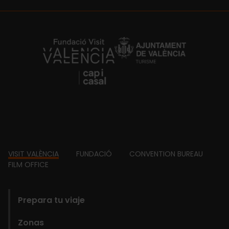
https://fundacion.visitvalencia.com/
Footer
VISIT VALÈNCIA
FUNDACIÓ
CONVENTION BUREAU
FILM OFFICE
domains
Prepara tu viaje
Zonas