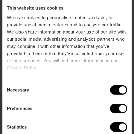
This website uses cookies
We use cookies to personalise content and ads, to
Tour Albufera Bus Turístico
provide social media features and to analyse our traffic.
4.3
- 12 opiniones
We also share information about your use of our site with
our social media, advertising and analytics partners who
15% dto València Tourist Card
may combine it with other information that you’ve
provided to them or that they’ve collected from your use
Duración: 2h
of their services. You will find more information in our
Cookie Policy
.
22,00 €
Desde
Consent
Necessary
Selection
Preferences
Statistics