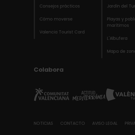
Consejos prácticos
Jardín del Tu
Cómo moverse
Playas y pob
marítimos
Valencia Tourist Card
L'Albufera
Mapa de zon
Colabora
Footer
NOTICIAS
CONTACTO
AVISO LEGAL
PRIV