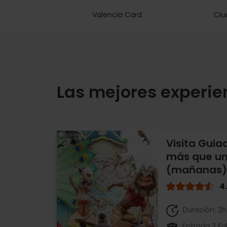
Valencia Card
Ciu
Las mejores experien
Visita Guia
más que un
(mañanas)
4
Duración: 2
Entrada 3 Fal