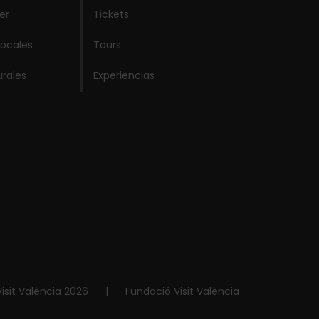
er
Tickets
locales
Tours
urales
Experiencias
isit València 2026
|
Fundació Visit València