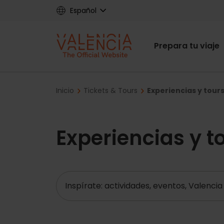
Skip
Español
to
main
Main
content
Prepara tu viaje
navigat
Breadcrumb
Inicio
Tickets & Tours
Experiencias y tours
Experiencias y t
Buscar