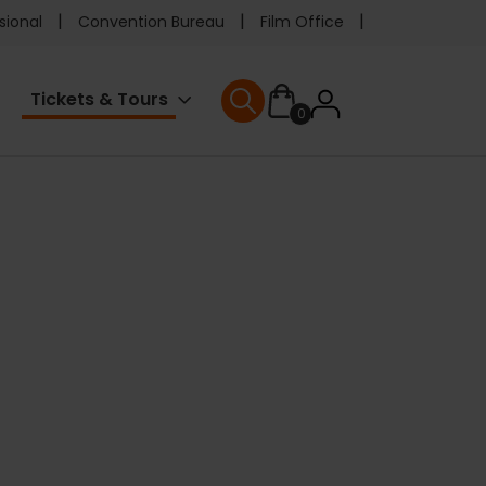
e
sional
Convention Bureau
Film Office
ader
User
Tickets & Tours
0
enu
User menu
accoun
menu