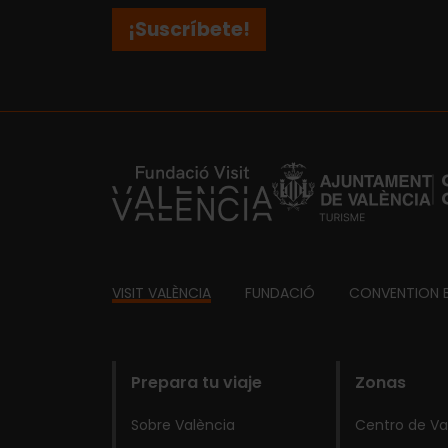
¡Suscríbete!
https://fundacion.visitvalencia.com/
Footer
VISIT VALÈNCIA
FUNDACIÓ
CONVENTION 
domains
Prepara tu viaje
Zonas
Sobre València
Centro de Va