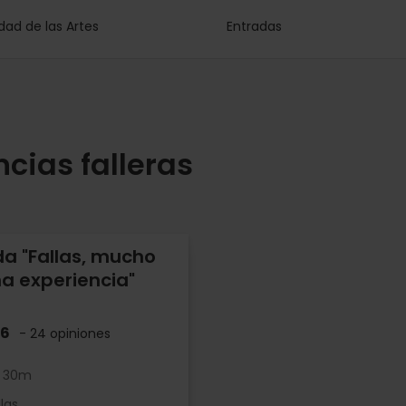
dad de las Artes
Entradas
cias falleras
da "Fallas, mucho
a experiencia"
.6
- 24 opiniones
h 30m
las