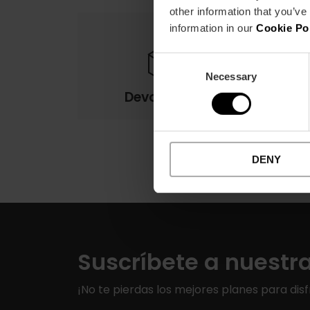
other information that you’ve
information in our
Cookie Po
Consent
Necessary
Selection
Devoluciones
DENY
Suscríbete a nuestr
¡No te pierdas los mejores planes para disf