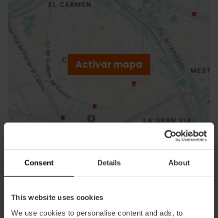
ose
ebar
p
Activar mapa
r
ation
Cómo llegar
Consent
Details
About
This website uses cookies
We use cookies to personalise content and ads, to