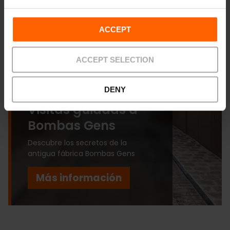
ACCEPT
ACCEPT SELECTION
DENY
Visitas guiadas a
Bombas Gens
Descubre los secretos de la
antigua fábrica Bombas Gens
Más información