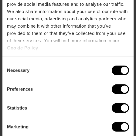
provide social media features and to analyse our traffic.
We also share information about your use of our site with
our social media, advertising and analytics partners who
Contacto
may combine it with other information that you’ve
provided to them or that they’ve collected from your use
Email*
of their services. You will find more information in our
Cookie Policy
.
960730103
Consent
Necessary
Selection
Preferences
Statistics
Marketing