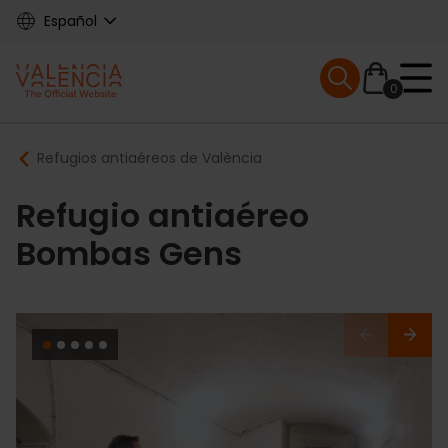
Skip
Español
to
main
Mobile menu ex
content
0
Main
Breadcrumb
Refugios antiaéreos de València
navigation
Refugio antiaéreo
Bombas Gens