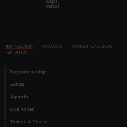
Footer
VISIT VALÈNCIA
FUNDACIÓ
CONVENTION BUREAU
FILM OFFICE
domains
Prepara tu viaje
Zonas
Agenda
Qué hacer
Tickets & Tours