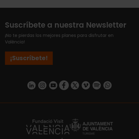
Suscríbete a nuestra Newsletter
¡No te pierdas los mejores planes para disfrutar en
València!
¡Suscríbete!
https://www.linkedin.com/company/turismo-valencia/mycompany/
https://www.instagram.com/visit_valencia/
https://www.youtube.com/user/Turisvale
https://www.facebook.com/turismov
https://twitter.com/Valenciatu
https://vimeo.com/visitva
https://open.spotif
https://api.whatsapp.com/se
https://fundacion.visitvalencia.com/