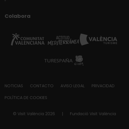
Colabora
Footer
NOTICIAS
CONTACTO
AVISO LEGAL
PRIVACIDAD
about
POLÍTICA DE COOKIES
© Visit València 2026
|
Fundació Visit València