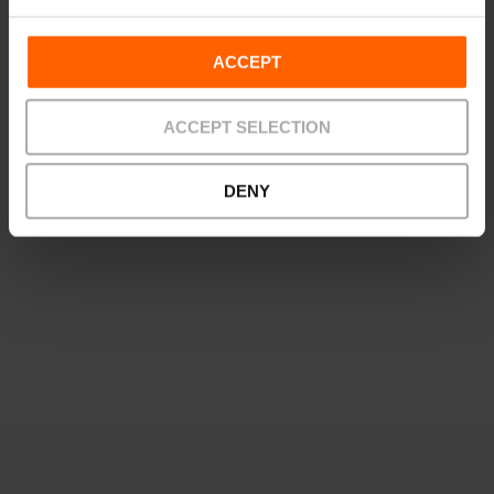
più piccoli e preparare insieme originali dessert a base
di riso, come la cheesecake di riso e il tiramisù di riso.
ACCEPT
Preferisci mangiarla senza indossare il cappello da chef?
ACCEPT SELECTION
Puoi anche goderti un'autentica
paella valenciana dopo un
giro in barca per l'Albufera
, circondato dalle risaie, o in uno
dei
migliori ristoranti di València
, dove questo piatto si
DENY
perfeziona da secoli.