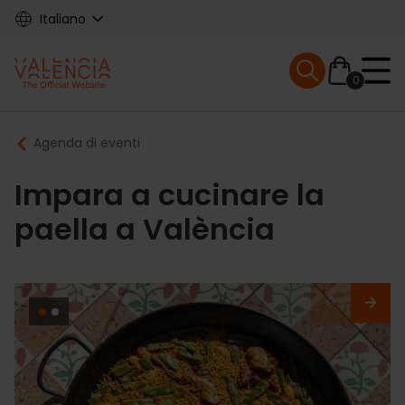
Skip
Italiano
to
main
Mobile menu ex
content
0
Main
Breadcrumb
Agenda di eventi
navigation
Impara a cucinare la
paella a València