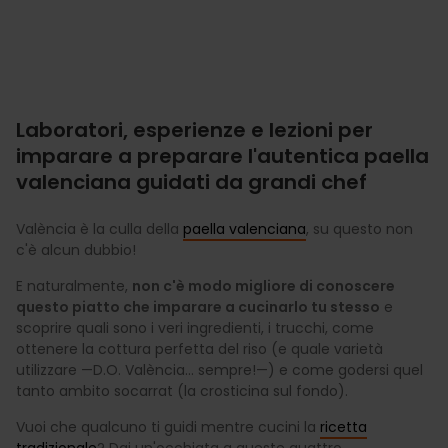
Laboratori, esperienze e lezioni per
imparare a preparare l'autentica paella
valenciana guidati da grandi chef
València è la culla della
paella valenciana
, su questo non
c'è alcun dubbio!
E naturalmente,
non c'è modo migliore di conoscere
questo piatto che imparare a cucinarlo tu stesso
e
scoprire quali sono i veri ingredienti, i trucchi, come
ottenere la cottura perfetta del riso (e quale varietà
utilizzare —D.O. València… sempre!—) e come godersi quel
tanto ambito socarrat (la crosticina sul fondo).
Vuoi che qualcuno ti guidi mentre cucini la
ricetta
tradizionale
? Dai un'occhiata a queste quattro