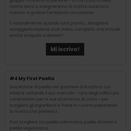
gruppo —minimo 10 persone— in cui i cuochi della
nostra terra vi insegneranno la ricetta autentica
mentre vi godete l'ambiente circostante.
E naturalmente, quando sarà pronta… bisognerà
assaggiarla insieme a un menu completo che include
anche antipasti e dessert!
Mi iscrivo!
#4 My First Paella
Una lezione di paella nel quartiere di Ruzafa in cui
inizierai visitando il suo mercato —uno degli edifici più
caratteristici per le sue sfumature di colori— per
scegliere gli ingredienti e finirai in cucina preparando
la ricetta che preferisci.
Puoi scegliere tra paella valenciana, paella di mare o
paella vegetariana.