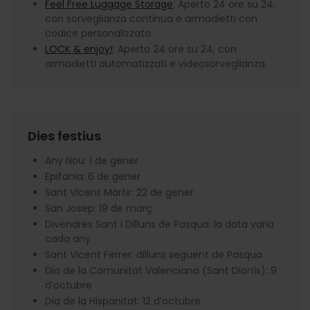
Feel Free Luggage Storage
: Aperto 24 ore su 24,
con sorveglianza continua e armadietti con
codice personalizzato.
LOCK & enjoy!
: Aperto 24 ore su 24, con
armadietti automatizzati e videosorveglianza.
Dies festius
Any Nou: 1 de gener
Epifania: 6 de gener
Sant Vicent Màrtir: 22 de gener
San Josep: 19 de març
Divendres Sant i Dilluns de Pasqua: la data varia
cada any
Sant Vicent Ferrer: dilluns següent de Pasqua
Dia de la Comunitat Valenciana (Sant Dionís): 9
d’octubre
Dia de la Hispanitat: 12 d’octubre