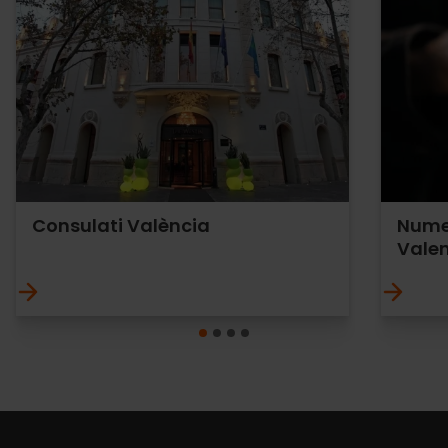
Consulati València
Numer
Vale