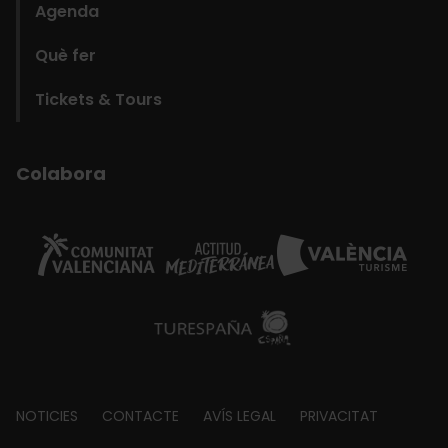
Agenda
Què fer
Tickets & Tours
Colabora
Footer
NOTICIES
CONTACTE
AVÍS LEGAL
PRIVACITAT