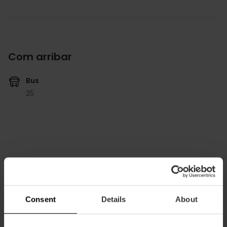
Com arribar
Bus
25
Creu de la Conca, Travessia de Pinedo al Mar,
Valencia, España
Consent
Details
About