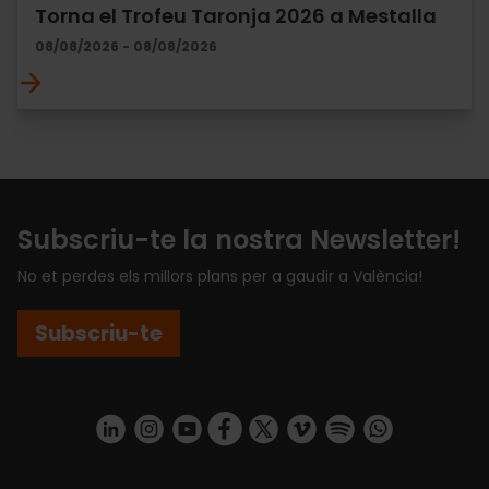
Torna el Trofeu Taronja 2026 a Mestalla
08/08/2026 - 08/08/2026
Subscriu-te la nostra Newsletter!
No et perdes els millors plans per a gaudir a València!
Subscriu-te
https://www.linkedin.com/company/turismo-valencia/mycompany/
https://www.instagram.com/visit_valencia/
https://www.youtube.com/user/Turisvale
https://www.facebook.com/turismov
https://twitter.com/Valenciatu
https://vimeo.com/visitva
https://open.spotif
https://api.whatsapp.com/se