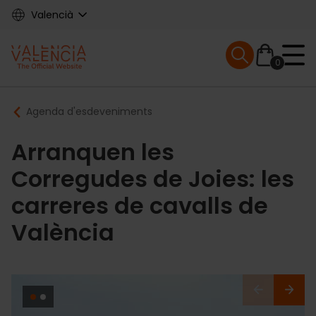
Skip
Valencià
to
main
Mobile menu ex
content
0
Main
Breadcrumb
Agenda d'esdeveniments
navigation
Arranquen les
Corregudes de Joies: les
carreres de cavalls de
València