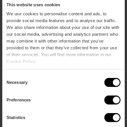
This website uses cookies
We use cookies to personalise content and ads, to
provide social media features and to analyse our traffic.
We also share information about your use of our site with
ose
ebar
our social media, advertising and analytics partners who
p
may combine it with other information that you’ve
Activar mapa
provided to them or that they’ve collected from your use
r
ation
of their services. You will find more information in our
Cookie Policy
.
Consent
Necessary
Selection
Direccions
Preferences
Statistics