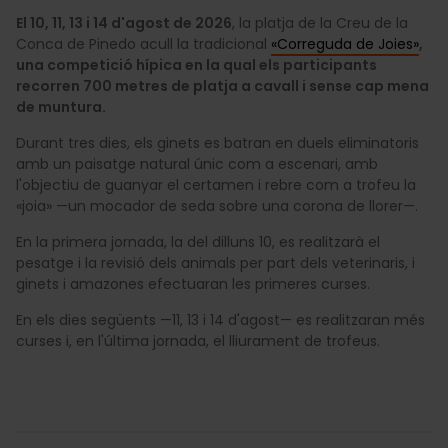
El 10, 11, 13 i 14 d'agost de 2026
, la platja de la Creu de la
Conca de Pinedo acull la tradicional
«Correguda de Joies»
,
una competició hípica en la qual els participants
recorren 700 metres de platja a cavall i sense cap mena
de muntura.
Durant tres dies, els ginets es batran en duels eliminatoris
amb un paisatge natural únic com a escenari, amb
l'objectiu de guanyar el certamen i rebre com a trofeu la
«joia» —un mocador de seda sobre una corona de llorer—.
En la primera jornada, la del dilluns 10, es realitzarà el
pesatge i la revisió dels animals per part dels veterinaris, i
ginets i amazones efectuaran les primeres curses.
En els dies següents —11, 13 i 14 d'agost— es realitzaran més
curses i, en l'última jornada, el lliurament de trofeus.