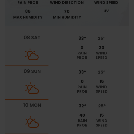
RAIN PROB
WIND DIRECTION
WIND SPEED
85
70
UV
MAX HUMIDITY
MIN HUMIDITY
08 SAT
33º
25º
0
20
RAIN
WIND
PROB
SPEED
09 SUN
33º
25º
0
15
RAIN
WIND
PROB
SPEED
10 MON
32º
25º
40
15
RAIN
WIND
PROB
SPEED