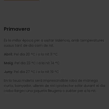
Primavera
És la millor època per a visitar València, amb temperatures
suaus tant de dia com de nit.
Abril
: Pel dia 20 °C i a la nit 11 °C
Maig
: Pel dia 23 °C i a la nit 14 °C
Juny
: Pel dia 27 °C i a la nit 19 °C
En la teua maleta serà imprescindible roba de mànega
curta, banyador, ulleres de sol i protector solar durant el dia
i roba llarga i una jaqueta lleugera o suèter per a la nit.