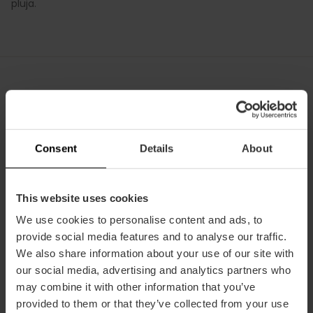
pluja.
Tardor
Octubre
: Pel dia 25 °C i a la nit 15 °C
Consent
Details
About
Novembre
: Pel dia 20 °C i a la nit 11 °C
Desembre
: Pel dia 16 °C i a la nit 8 °C
This website uses cookies
La tardor és l'estació més canviant a València i amb més
We use cookies to personalise content and ads, to
probabilitat de pluja, sobretot el mes d'octubre i novembre.
provide social media features and to analyse our traffic.
We also share information about your use of our site with
A l'octubre i novembre encara fa bon oratge per a gaudir
our social media, advertising and analytics partners who
del sol i la platja, per la qual cosa serà imprescindible roba
may combine it with other information that you’ve
de màniga curta, banyador, ulleres de sol i protector solar
durant el dia i roba llarga i una jaqueta lleugera, suèter i
provided to them or that they’ve collected from your use