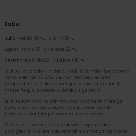
Estiu
Juliol
: Pel dia 30 °C i a la nit 21 °C
Agost
: Pel dia 33 °C i a la nit 22 °C
Setembre
: Pel dia 29 °C i a la nit 19 °C
Si el teu és la calor i la platja, l'estiu és la millor època per a
visitar València. La brisa del mar tempera les altes
temperatures del dia, encara que la humitat d'aquests
mesos fa que la sensació tèrmica siga major.
En la teua maleta serà imprescindible roba de mànega
curta o tirants, sandàlies, banyador, ulleres de sol i
protector solar tant pel dia com a la vesprada.
Si véns al setembre, no t'oblides de l'impermeable i
paraigües, ja que a mitjan setembre comença l'època de