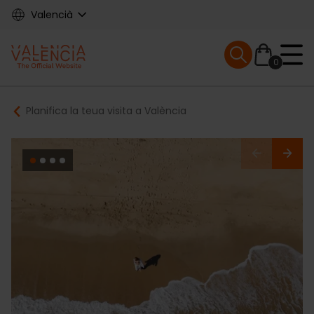
Skip
Valencià
to
main
Mobile menu ex
content
0
Main
Breadcrumb
Planifica la teua visita a València
navigation