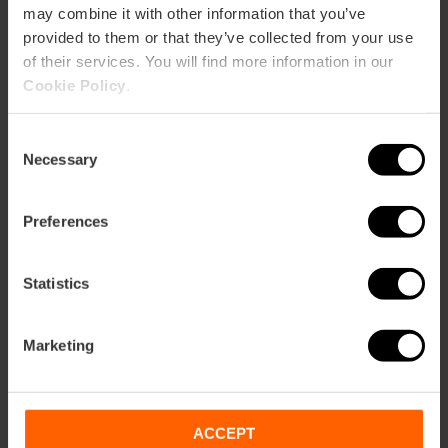
may combine it with other information that you’ve
provided to them or that they’ve collected from your use
of their services. You will find more information in our
Gran Premi de
Cookie Policy
.
MotoGP 2026 a
València
Consent
Necessary
Selection
27/11/2026 - 29/11/2026
Preferences
Gaudix de la Marató
Statistics
Trinidad Alfonso
Zurich
Marketing
06/12/2026 - 06/12/2026
ACCEPT