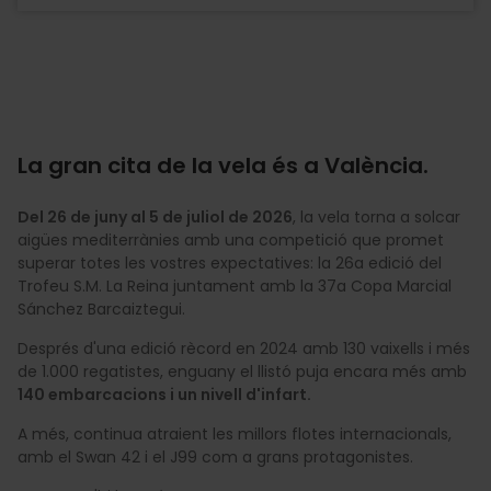
La gran cita de la vela és a València.
Del 26 de juny al 5 de juliol de 2026
, la vela torna a solcar
aigües mediterrànies amb una competició que promet
superar totes les vostres expectatives: la 26a edició del
Trofeu S.M. La Reina juntament amb la 37a Copa Marcial
Sánchez Barcaiztegui.
Després d'una edició rècord en 2024 amb 130 vaixells i més
de 1.000 regatistes, enguany el llistó puja encara més amb
140 embarcacions i un nivell d'infart.
A més, continua atraient les millors flotes internacionals,
amb el Swan 42 i el J99 com a grans protagonistes.