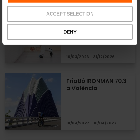
Partides de pilota
ACCEPT SELECTION
valenciana al
Trinquet Pelayo de
DENY
València
16/03/2026 - 31/12/2026
Triatló IRONMAN 70.3
a València
18/04/2027 - 18/04/2027