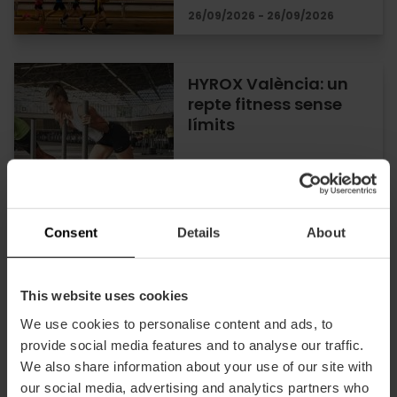
26/09/2026 - 26/09/2026
HYROX València: un
repte fitness sense
límits
16/10/2026 - 18/10/2026
Consent
Details
About
Festival de Windsurf a
València
This website uses cookies
We use cookies to personalise content and ads, to
provide social media features and to analyse our traffic.
We also share information about your use of our site with
our social media, advertising and analytics partners who
06/11/2026 - 08/11/2026