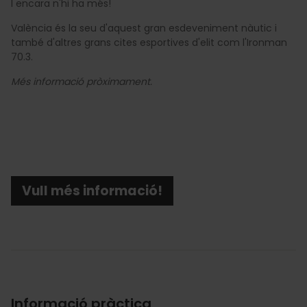
I encara n'hi ha més!
València és la seu d'aquest gran esdeveniment nàutic i
també d'altres grans cites esportives d'elit com l'Ironman
70.3.
Més informació pròximament.
Vull més informació!
Informació pràctica