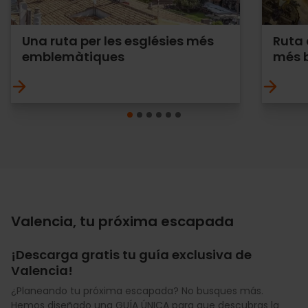
Una ruta per les esglésies més
Ruta 
emblemàtiques
més 
Valencia, tu próxima escapada
¡Descarga gratis tu guía exclusiva de
Valencia!
¿Planeando tu próxima escapada? No busques más.
Hemos diseñado una GUÍA ÚNICA para que descubras la