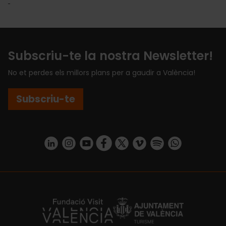
Subscriu-te la nostra Newsletter!
No et perdes els millors plans per a gaudir a València!
Subscriu-te
https://www.linkedin.com/company/turismo-valencia/mycompany/
https://www.instagram.com/visit_valencia/
https://www.youtube.com/user/Turisvale
https://www.facebook.com/turismov
https://twitter.com/Valenciatu
https://vimeo.com/visitva
https://open.spotif
https://api.whatsapp.com/se
https://fundacion.visitvalencia.com/