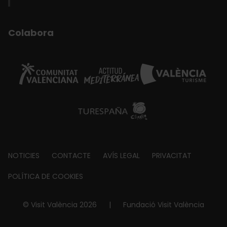
Colabora
Footer
NOTICIES
CONTACTE
AVÍS LEGAL
PRIVACITAT
about
POLÍTICA DE COOKIES
© Visit València 2026
|
Fundació Visit València