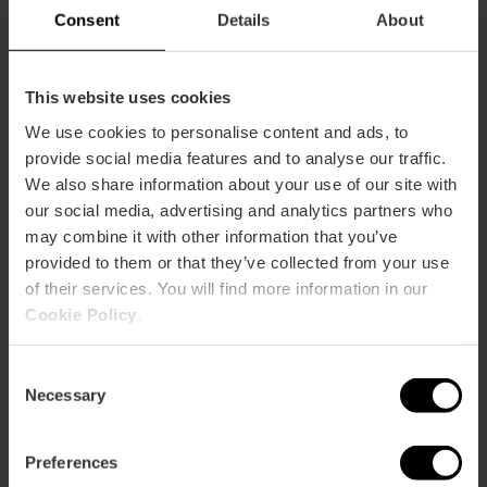
Si vienes en septiembre, no te olvides del chubasquero y
Consent
Details
About
paraguas, ya que a mediados de septiembre comienza la
época de lluvia.
This website uses cookies
We use cookies to personalise content and ads, to
provide social media features and to analyse our traffic.
We also share information about your use of our site with
our social media, advertising and analytics partners who
Otoño
may combine it with other information that you’ve
provided to them or that they’ve collected from your use
Octubre:
Por el día 25º C y por la noche 15º C
of their services. You will find more information in our
Noviembre:
Por el día 20º C y por la noche 11º C
Cookie Policy
.
Diciembre:
Por el día 16º C y por la noche 8º C
Consent
El otoño es la estación más cambiante en València y con
Necessary
Selection
más probabilidad de lluvia, sobre todo en el mes de
octubre y noviembre.
Preferences
En octubre y noviembre todavía hace buen tiempo para