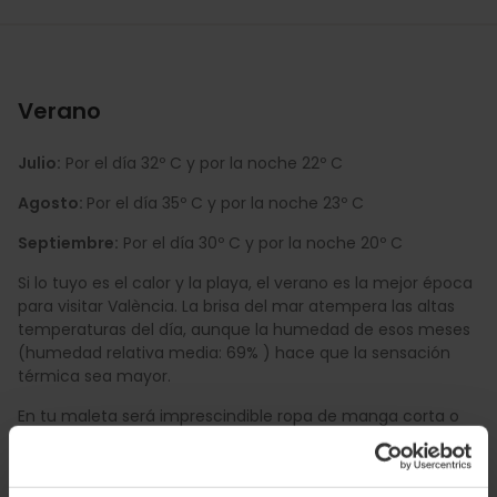
Verano
Julio:
Por el día 32º C y por la noche 22º C
Agosto:
Por el día 35º C y por la noche 23º C
Septiembre:
Por el día 30º C y por la noche 20º C
Si lo tuyo es el calor y la playa, el verano es la mejor época
para visitar València. La brisa del mar atempera las altas
temperaturas del día, aunque la humedad de esos meses
(humedad relativa media: 69% ) hace que la sensación
térmica sea mayor.
En tu maleta será imprescindible ropa de manga corta o
tirantes, sandalias, bañador, gafas de sol y protector solar
tanto por el día como por la tarde.