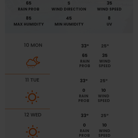
65
S
35
RAIN PROB
WIND DIRECTION
WIND SPEED
85
45
8
MAX HUMIDITY
MIN HUMIDITY
UV
10 MON
33º
25º
65
35
RAIN
WIND
PROB
SPEED
11 TUE
33º
25º
0
10
RAIN
WIND
PROB
SPEED
12 WED
33º
25º
0
10
RAIN
WIND
PROB
SPEED