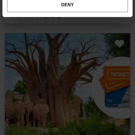
DENY
73,13 €
Desde
81,25 €