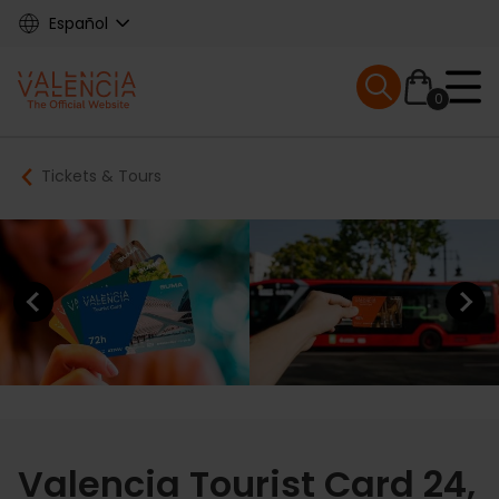
Skip
Español
to
main
Mobile menu ex
content
0
Main
Breadcrumb
Tickets & Tours
navigation
Previous element
Next elem
Valencia Tourist Card 24,