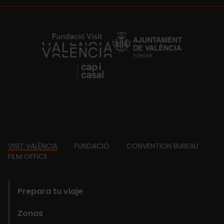
https://fundacion.visitvalencia.com/
Footer
VISIT VALÈNCIA
FUNDACIÓ
CONVENTION BUREAU
FILM OFFICE
domains
Prepara tu viaje
Zonas