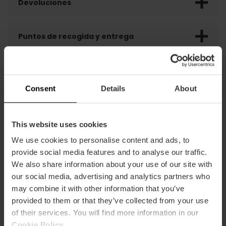
Devoluciones
Puntos de recogida y entrega
Opiniones de clientes
Consent
Details
About
This website uses cookies
We use cookies to personalise content and ads, to
provide social media features and to analyse our traffic.
También te puede interesar
We also share information about your use of our site with
our social media, advertising and analytics partners who
may combine it with other information that you’ve
provided to them or that they’ve collected from your use
of their services. You will find more information in our
Cookie Policy
.