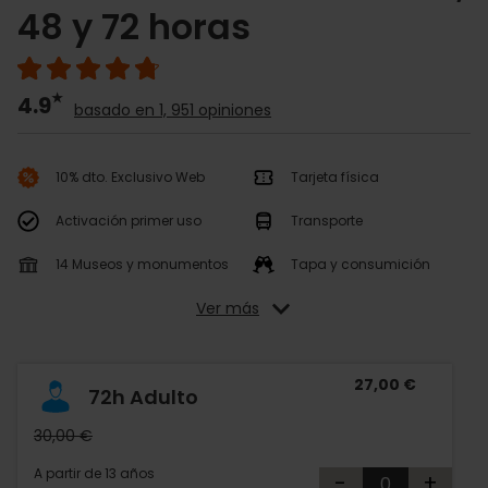
48 y 72 horas
4.9
basado en 1, 951 opiniones
10% dto. Exclusivo Web
Tarjeta física
Activación primer uso
Transporte
14 Museos y monumentos
Tapa y consumición
Ver más
27,00 €
72h Adulto
30,00 €
A partir de 13 años
-
+