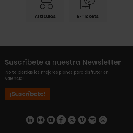
Artículos
E-Tickets
Suscríbete a nuestra Newsletter
¡No te pierdas los mejores planes para disfrutar en
València!
¡Suscríbete!
https://www.linkedin.com/company/turismo-valencia/mycompany/
https://www.instagram.com/visit_valencia/
https://www.youtube.com/user/Turisvale
https://www.facebook.com/turismov
https://twitter.com/Valenciatu
https://vimeo.com/visitva
https://open.spotif
https://api.whatsapp.com/se