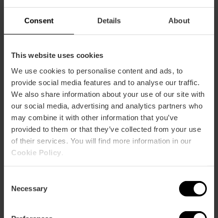
Consent
Details
About
Informació pràctica
This website uses cookies
Horari
De dimecres a dissabte de 13.30 a 15.00 i de 20.30
We use cookies to personalise content and ads, to
a 22.00. Diumenges de 13:30 a 15:00
provide social media features and to analyse our traffic.
We also share information about your use of our site with
Preu mitjà
our social media, advertising and analytics partners who
100.00€
may combine it with other information that you’ve
Gourmet
provided to them or that they’ve collected from your use
of their services. You will find more information in our
Cookie Policy
.
Consent
Necessary
Selection
Capacitat