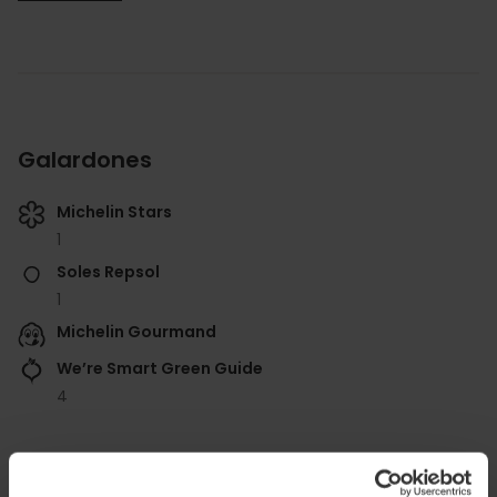
Galardones
Michelin Stars
1
Soles Repsol
1
Michelin Gourmand
We’re Smart Green Guide
4