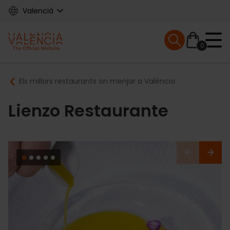
Skip
Valencià
to
main
Mobile menu ex
content
0
Main
Breadcrumb
Els millors restaurants on menjar a València
navigation
Lienzo Restaurante