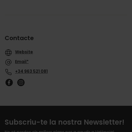
Contacte
Website
Email*
+34 963 521 081
Subscriu-te la nostra Newsletter!
No et perdes els millors plans per a gaudir a València!