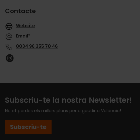
Contacte
Website
Email*
0034 96 355 70 46
Subscriu-te la nostra Newsletter!
No et perdes els millors plans per a gaudir a València!
Subscriu-te