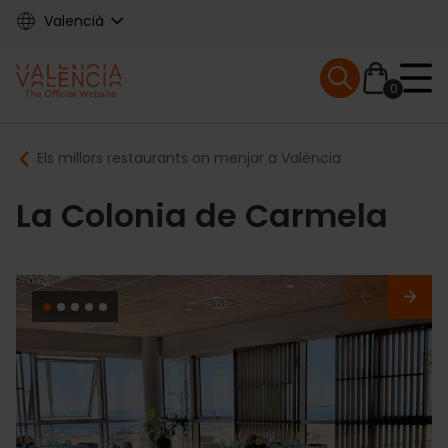
Skip
Valencià
to
main
Mobile menu ex
content
0
Main
Breadcrumb
Els millors restaurants on menjar a València
navigation
La Colonia de Carmela