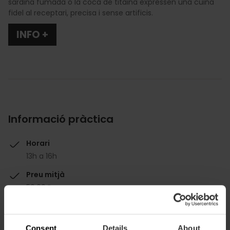
sardina fumada o la coca de titaina expressen una cuina
fidel al receptari, precisa i sense artificis.
INFO +
Informació pràctica
Horari
13h a 16h
Preu mitjà
50.00€
Wikipaella Badge
Consent
Details
About