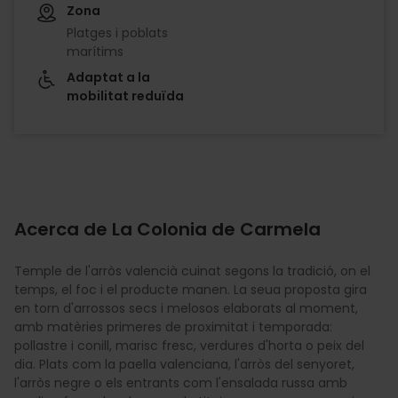
Zona
Platges i poblats
marítims
Adaptat a la
mobilitat reduïda
Acerca de La Colonia de Carmela
Temple de l'arròs valencià cuinat segons la tradició, on el
temps, el foc i el producte manen. La seua proposta gira
en torn d'arrossos secs i melosos elaborats al moment,
amb matèries primeres de proximitat i temporada:
pollastre i conill, marisc fresc, verdures d'horta o peix del
dia. Plats com la paella valenciana, l'arròs del senyoret,
l'arròs negre o els entrants com l'ensalada russa amb