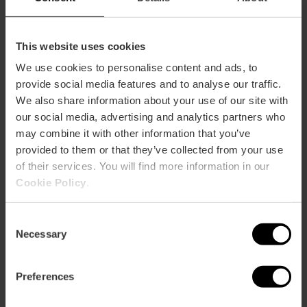
This website uses cookies
We use cookies to personalise content and ads, to
Com arribar
provide social media features and to analyse our traffic.
We also share information about your use of our site with
Bus
our social media, advertising and analytics partners who
19,
31,
32,
92
may combine it with other information that you’ve
provided to them or that they’ve collected from your use
of their services. You will find more information in our
Avenida Mare Nostrum, 50 46120 Alboraia
Cookie Policy
.
Consent
Necessary
Selection
Preferences