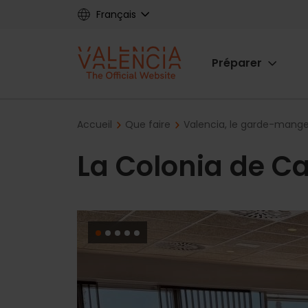
Skip
Français
to
main
Main
content
Préparer
navigat
Breadcrumb
Accueil
Que faire
Valencia, le garde-mange
La Colonia de C