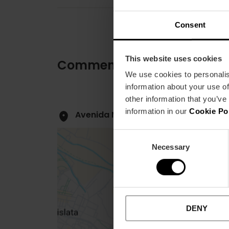
Consent
This website uses cookies
Comment s'y rendre
We use cookies to personalis
information about your use of
other information that you’ve
information in our
Cookie Po
Avenida Mare Nostrum, 50 46120 Alb
Consent
Necessary
Selection
Close
DENY
sidebar
map