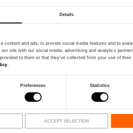
Details
Bus
e content and ads, to provide social media features and to analy
19,
31,
32,
92
 our site with our social media, advertising and analytics partn
 provided to them or that they’ve collected from your use of their
licy
.
oraia
Preferences
Statistics
ACCEPT SELECTION