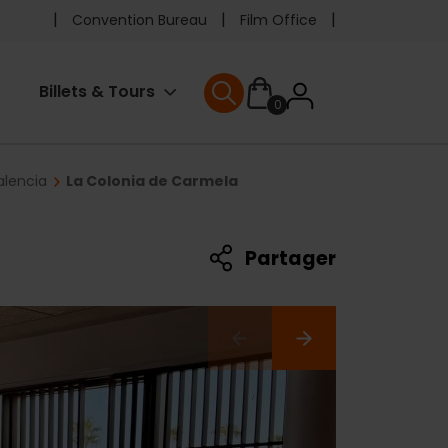
Pre
Convention Bureau
Film Office
header
User
Billets & Tours
0
menu
User menu
accoun
alencia
La Colonia de Carmela
menu
Partager