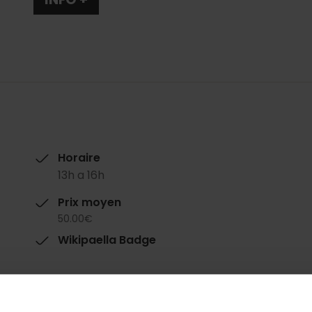
Horaire
13h a 16h
Prix moyen
50.00€
Wikipaella Badge