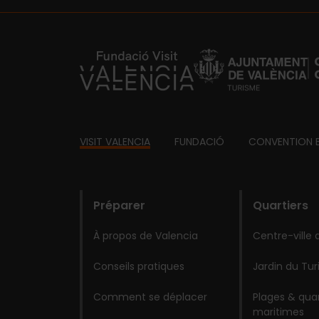
https://fundacion.visitvalencia.com/
Footer
VISIT VALENCIA
FUNDACIÓ
CONVENTION 
domains
Préparer
Quartiers
À propos de Valencia
Centre-ville 
Conseils pratiques
Jardin du Tur
Comment se déplacer
Plages & quar
maritimes