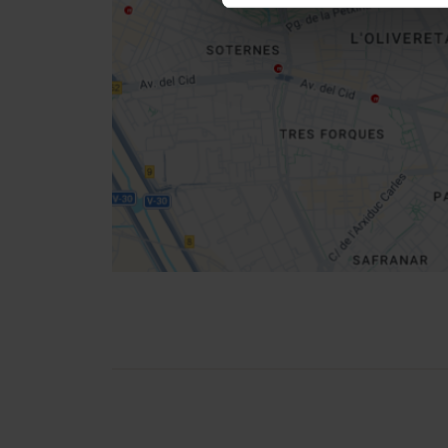
Get
your
location
Directions