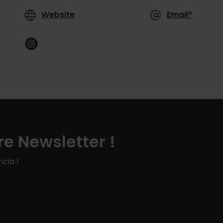
Website
Email*
e Newsletter !
cia !