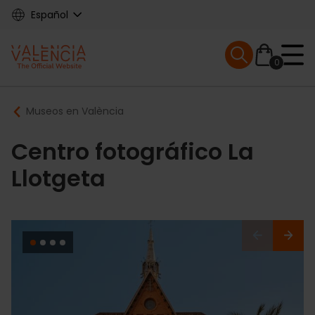
Skip
Español
to
main
Mobile menu ex
content
0
Main
Breadcrumb
Museos en València
navigation
Centro fotográfico La
Llotgeta