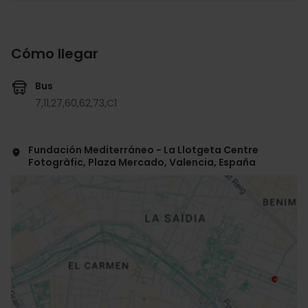
Cómo llegar
Bus
7,
11,
27,
60,
62,
73,
C1
Fundación Mediterráneo - La Llotgeta Centre
Fotogràfic, Plaza Mercado, Valencia, España
ose