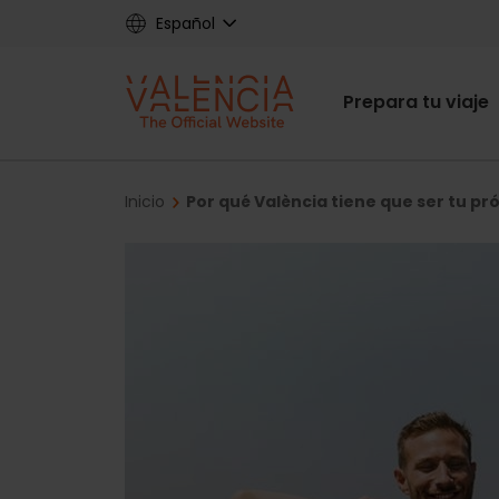
Skip
Español
to
main
Main
content
Prepara tu viaje
navigat
Breadcrumb
Inicio
Por qué València tiene que ser tu p