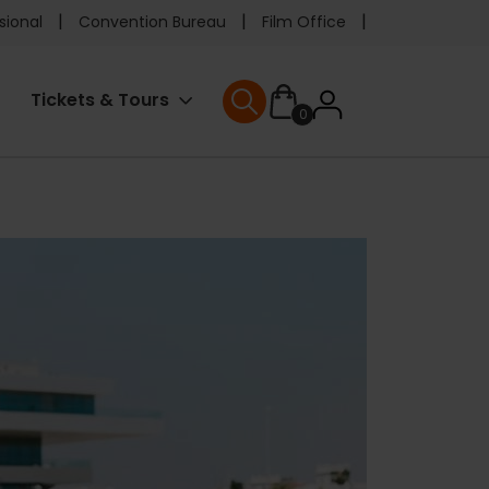
e
sional
Convention Bureau
Film Office
ader
User
Tickets & Tours
0
enu
User menu
accoun
menu