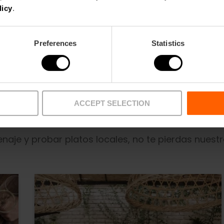
licy
.
Preferences
Statistics
ACCEPT SELECTION
cenar?
aje y probar platos locales, no te pierdas nuestr