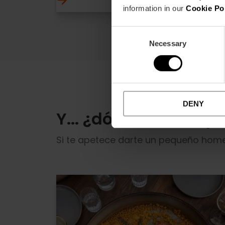
information in our
Cookie Po
Consent
Necessary
Selection
DENY
Y... ¿dónde comer y 
Si te apetece darte un pequeño homen