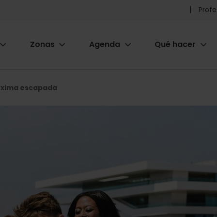
Pr
Profe
he
Zonas
Agenda
Qué hacer
m
ion
róxima escapada