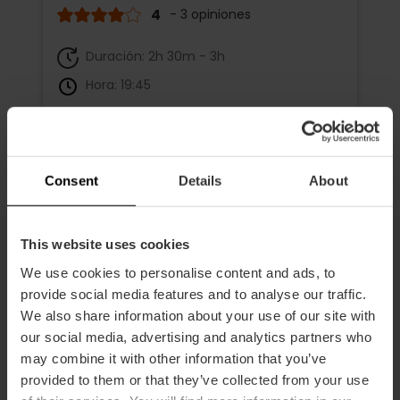
4
- 3 opiniones
Duración: 2h 30m - 3h
Hora: 19:45
19,00 €
Desde
Consent
Details
About
This website uses cookies
We use cookies to personalise content and ads, to
Aprovecha las Fallas visitando
provide social media features and to analyse our traffic.
los Tops
We also share information about your use of our site with
our social media, advertising and analytics partners who
¡Te lo ponemos fácil! Aquí tienes lo más visitado por
may combine it with other information that you’ve
los viajeros que vienen a disfrutar las Fallas de
provided to them or that they’ve collected from your use
València