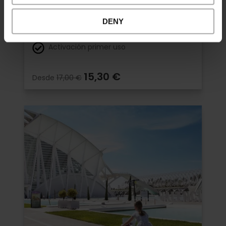
4.9
- 1, 951 opiniones
DENY
10% dto. Exclusivo Web
Activación primer uso
15,30 €
Desde
17,00 €