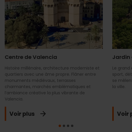
Centre de Valencia
Jardin 
Histoire millénaire, architecture moderniste et
Le grand 
quartiers avec une âme propre. Flâner entre
sport, dé
monuments médiévaux, terrasses
se mêlen
charmantes, marchés emblématiques et
la ville.
l’ambiance créative la plus vibrante de
Valencia.
Voir plus
Voir 