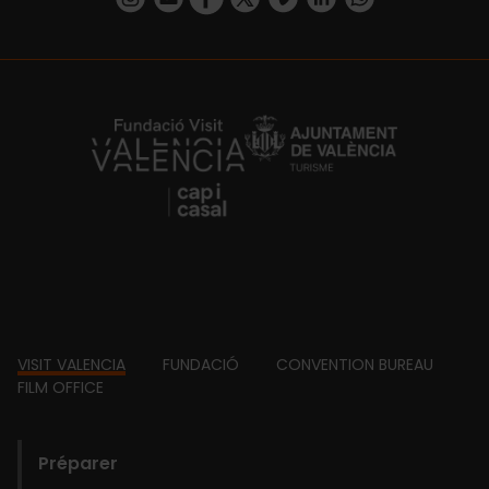
https://fundacion.visitvalencia.com/
Footer
VISIT VALENCIA
FUNDACIÓ
CONVENTION BUREAU
FILM OFFICE
domains
Préparer