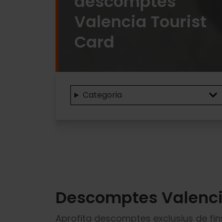
descomptes
Valencia Tourist
Card
Valencia
Categoria
Tourist
Card
discounts
Descomptes Valenci
Aprofita descomptes exclusius de fins a