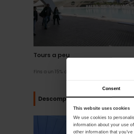
Tours a peu
Fins a un 15% de descompte en tours
Consent
Descomptes
This website uses cookies
We use cookies to personalis
information about your use of
other information that you’ve