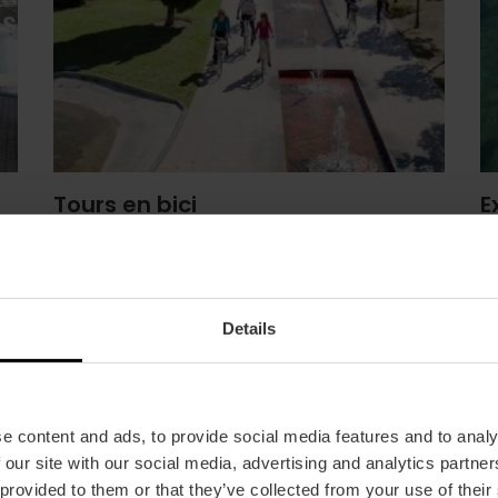
Tours en bici
E
Fins a un 10% de descompte en els tours en
F
bici
tu
Details
Descomptes
e content and ads, to provide social media features and to analy
 our site with our social media, advertising and analytics partn
 provided to them or that they’ve collected from your use of their