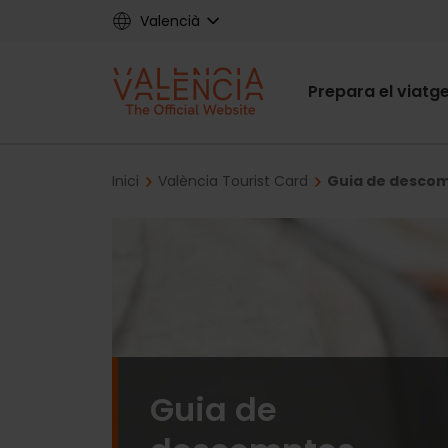
Skip
Valencià
to
main
Main
content
Prepara el viatg
navigat
Breadcrumb
Inici
València Tourist Card
Guia de descom
Guia de