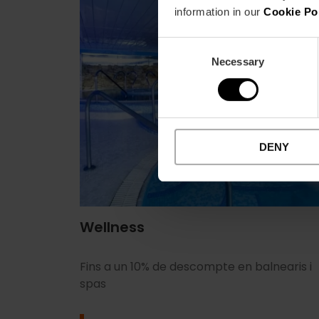
information in our
Cookie Po
Consent
Necessary
Selection
DENY
Wellness
Fins a un 10% de descompte en balnearis i
spas