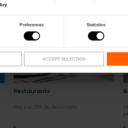
licy
.
Preferences
Statistics
ACCEPT SELECTION
Restaurants
B
Fins a un 20% de descompte
F
jo