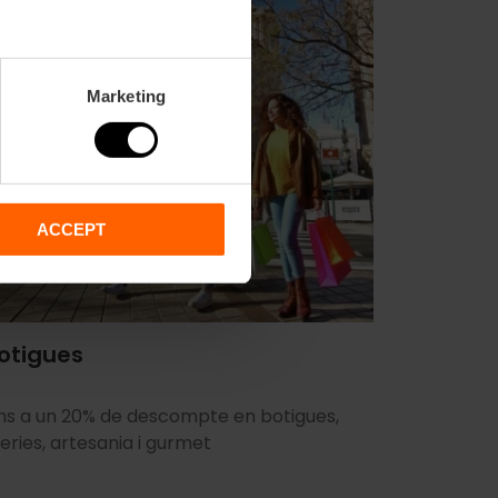
Marketing
ACCEPT
otigues
ins a un 20% de descompte en botigues,
ieries, artesania i gurmet