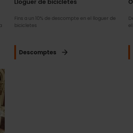
Lloguer de bicicletes
O
Fins a un 10% de descompte en el lloguer de
D
a
bicicletes
el
Descomptes