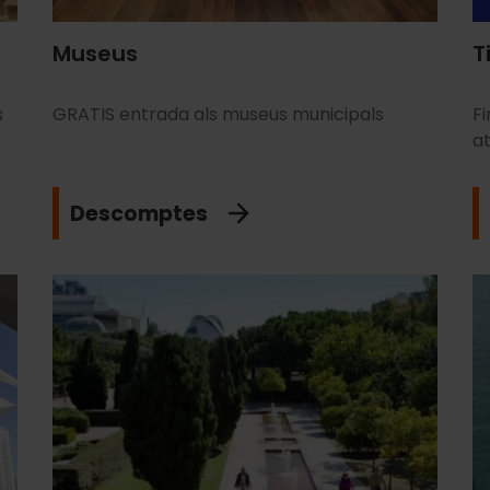
Museus
T
s
GRATIS entrada als museus municipals
Fi
at
Descomptes