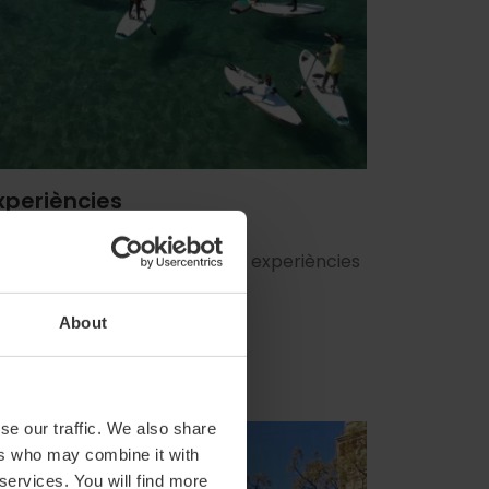
xperiències
ins a un 10% de descompte en experiències
rístiques i nàutiques
About
Descomptes
se our traffic. We also share
ers who may combine it with
 services. You will find more