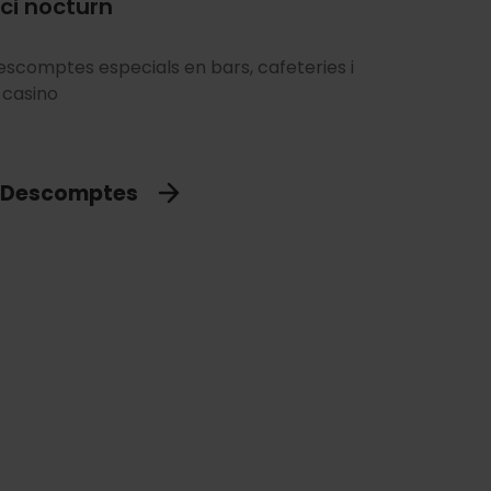
ci nocturn
escomptes especials en bars, cafeteries i
 casino
Descomptes