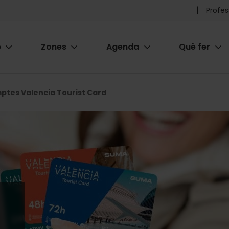
Pr
Profes
he
e
Zones
Agenda
Què fer
me
ion
ptes Valencia Tourist Card