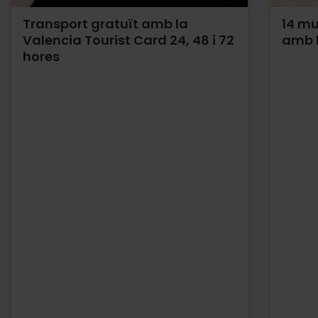
Transport gratuït amb la
14 mu
Valencia Tourist Card 24, 48 i 72
amb l
hores