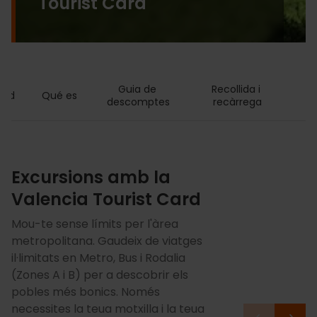
Tourist Card
Guia de 
Recollida i 
P
ard
Qué es
descomptes
recàrrega
Excursions amb la
Valencia Tourist Card
Mou-te sense límits per l'àrea
metropolitana. Gaudeix de viatges
il·limitats en Metro, Bus i Rodalia
(Zones A i B) per a descobrir els
pobles més bonics. Només
necessites la teua motxilla i la teua