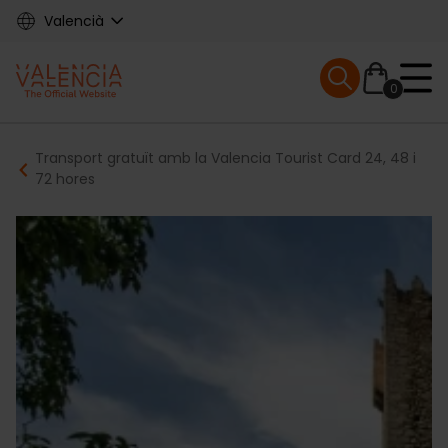
Skip
Valencià
to
main
Mobile menu ex
content
0
Main
Breadcrumb
Transport gratuït amb la Valencia Tourist Card 24, 48 i
navigation
72 hores