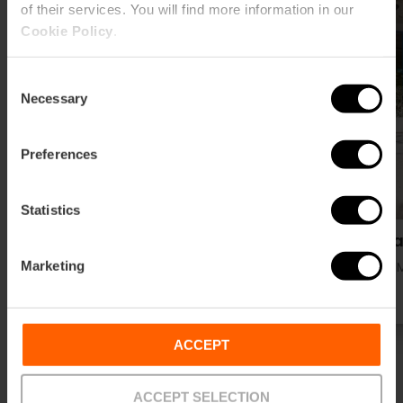
of their services. You will find more information in our
Cookie Policy
.
Consent
Necessary
Selection
Preferences
Statistics
MyCO Living
Mi Ca
Marketing
Centro histórico
Playa, 
ACCEPT
ACCEPT SELECTION