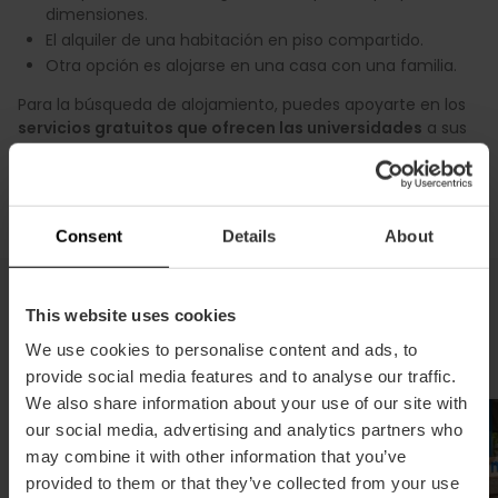
dimensiones.
El alquiler de una habitación en piso compartido.
Otra opción es alojarse en una casa con una familia.
Para la búsqueda de alojamiento, puedes apoyarte en los
servicios gratuitos que ofrecen las universidades
a sus
estudiantes o bien contratar los servicios de alguna
agencia o inmobiliaria que te ayude con la gestión.
Consent
Details
About
This website uses cookies
Alojamiento recomendado
We use cookies to personalise content and ads, to
provide social media features and to analyse our traffic.
We also share information about your use of our site with
our social media, advertising and analytics partners who
may combine it with other information that you’ve
provided to them or that they’ve collected from your use