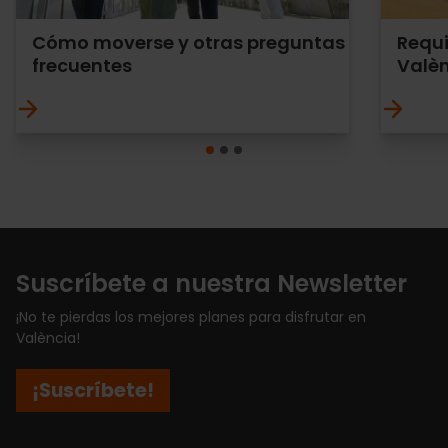
Cómo moverse y otras preguntas
Requi
frecuentes
Valè
Suscríbete a nuestra Newsletter
¡No te pierdas los mejores planes para disfrutar en
València!
¡Suscríbete!