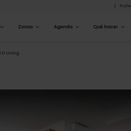
Pr
Profe
he
Zonas
Agenda
Qué hacer
m
ion
O Living