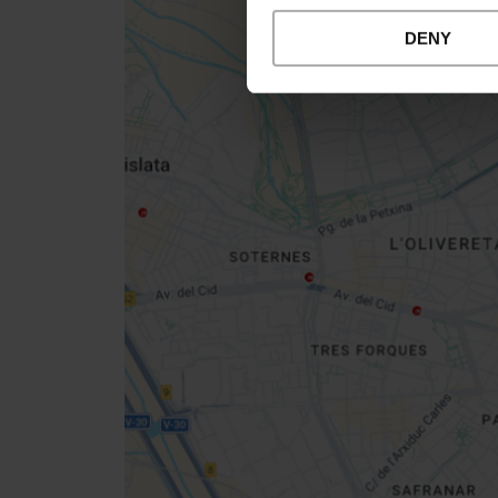
DENY
Close
sidebar
da
map
Get
your
location
Cómo llegar