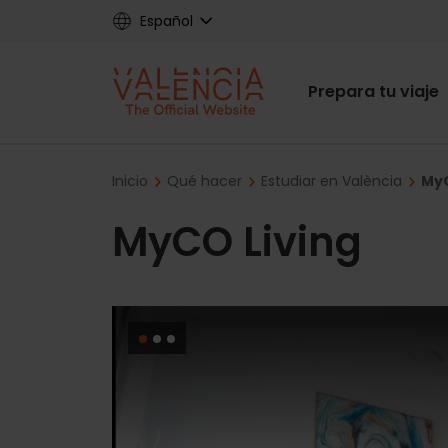
Skip
Español
to
main
Main
content
Prepara tu viaje
navigat
Breadcrumb
Inicio
Qué hacer
Estudiar en València
MyC
MyCO Living