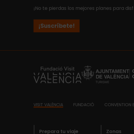
¡No te pierdas los mejores planes para disf
¡Suscríbete!
https://fundacion.visitvalencia.com/
Footer
VISIT VALÈNCIA
FUNDACIÓ
CONVENTION 
domains
Prepara tu viaje
Zonas