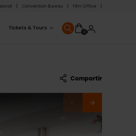
e
sional
Convention Bureau
Film Office
ader
User
Tickets & Tours
0
enu
User menu
accoun
menu
Compartir