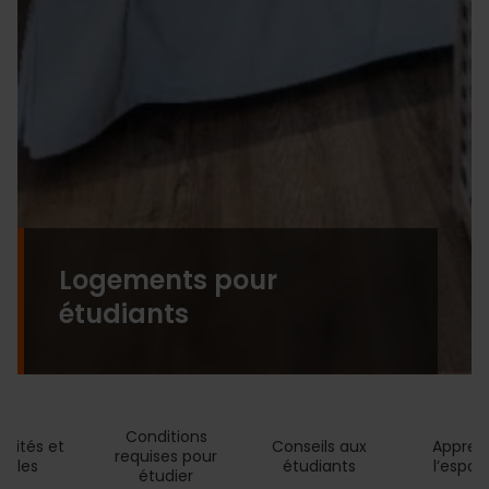
Logements pour
étudiants
Conditions 
rsités et 
Conseils aux 
Appren
requises pour 
coles 
étudiants 
l’espag
étudier 