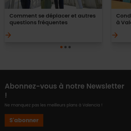
Comment se déplacer et autres
Condi
questions fréquentes
à Val
Abonnez-vous à notre Newsletter
!
Ne manquez pas les meilleurs plans à Valencia !
S'abonner