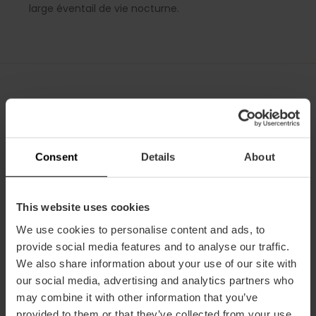
large éventail de vie nocturne.
Options d'hébergement
Comme
options d'hébergement
, vous pouvez envisager
Consent
Details
About
:
Les résidences universitaires et les « colegios mayores »,
où vous pouvez loger pour environ 1 100 euros par mois.
This website uses cookies
En plus de l'hébergement, ils proposent des formules
We use cookies to personalise content and ads, to
en demi-pension ou pension complète.
provide social media features and to analyse our traffic.
La location d'un coliving, d'un studio ou d'un petit
We also share information about your use of our site with
appartement peut coûter entre 1 100 et 1 300 euros.
our social media, advertising and analytics partners who
La location d'une chambre en appartement colocation
may combine it with other information that you’ve
a un prix qui varie de 450 à 500 euros.
Une autre option est de loger chez l'habitant (famille
provided to them or that they’ve collected from your use