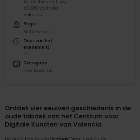
Av. de Burjassot, 54,
46009 València,
Valencia
Regio
Buitenwijken
Duur van het
evenement
1h
Categorie
met kinderen
Ontdek vier eeuwen geschiedenis in de
oude fabriek van het Centrum voor
Digitale Kunsten van Valencia
De oude fabriek van
Bombas Gens
, evenals de