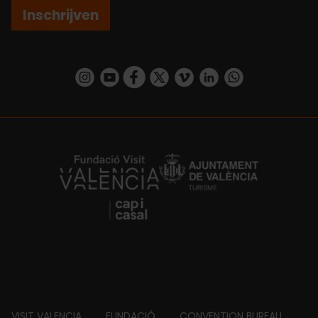
Inschrijven
https://www.instagram.com/visit_valencia/
https://www.youtube.com/user/Turisvalenc
https://www.facebook.com/VisitValenc
https://twitter.com/ValenciaSpan
https://vimeo.com/visitvalen
https://www.linkedin.com/company/turismo-valencia/
https://api.whatsapp.com/send/?
https://fundacion.visitvalencia.com/
VISIT VALENCIA
FUNDACIÓ
CONVENTION BUREAU