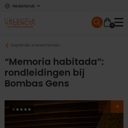
Skip
Nederlands
to
main
Mobile menu ex
content
0
Main
Breadcrumb
Geplande evenementen
navigation
“Memoria habitada”:
rondleidingen bij
Bombas Gens