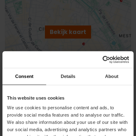
ose
ebar
p
Bekijk kaart
r
ation
Consent
Details
About
Routebeschrijving
This website uses cookies
We use cookies to personalise content and ads, to
provide social media features and to analyse our traffic.
We also share information about your use of our site with
our social media, advertising and analytics partners who