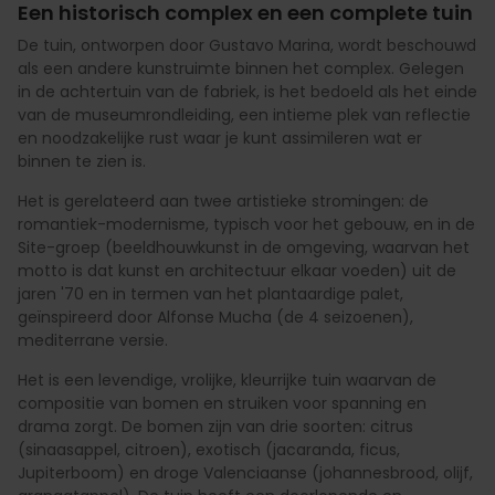
Een historisch complex en een complete tuin
De tuin, ontworpen door Gustavo Marina, wordt beschouwd
als een andere kunstruimte binnen het complex. Gelegen
in de achtertuin van de fabriek, is het bedoeld als het einde
van de museumrondleiding, een intieme plek van reflectie
en noodzakelijke rust waar je kunt assimileren wat er
binnen te zien is.
Het is gerelateerd aan twee artistieke stromingen: de
romantiek-modernisme, typisch voor het gebouw, en in de
Site-groep (beeldhouwkunst in de omgeving, waarvan het
motto is dat kunst en architectuur elkaar voeden) uit de
jaren '70 en in termen van het plantaardige palet,
geïnspireerd door Alfonse Mucha (de 4 seizoenen),
mediterrane versie.
Het is een levendige, vrolijke, kleurrijke tuin waarvan de
compositie van bomen en struiken voor spanning en
drama zorgt. De bomen zijn van drie soorten: citrus
(sinaasappel, citroen), exotisch (jacaranda, ficus,
Jupiterboom) en droge Valenciaanse (johannesbrood, olijf,