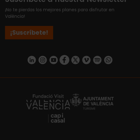
¡No te pierdas los mejores planes para disfrutar en
València!
¡Suscríbete!
https://www.linkedin.com/company/turismo-valencia/mycompany/
https://www.instagram.com/visit_valencia/
https://www.youtube.com/user/Turisvale
https://www.facebook.com/turismov
https://twitter.com/Valenciatu
https://vimeo.com/visitva
https://open.spotif
https://api.whatsapp.com/se
https://fundacion.visitvalencia.com/