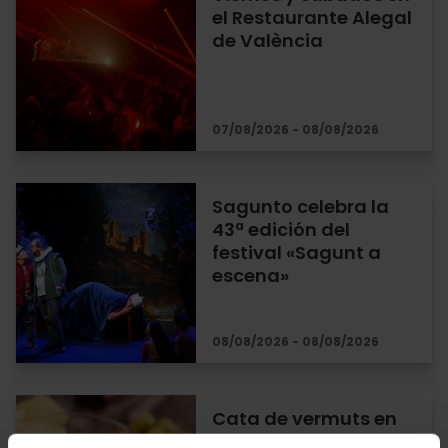
el Restaurante Alegal
de València
07/08/2026 - 08/08/2026
Sagunto celebra la
43ª edición del
festival «Sagunt a
escena»
08/08/2026 - 08/08/2026
Cata de vermuts en
una bodega medieval