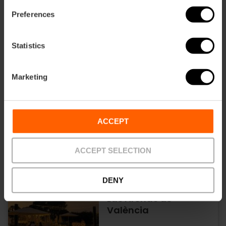
Preferences
01/08/2026 - 30/08/2026
Statistics
Marketing
«Nits a la Fresca» en el
Restaurante Villa
Indiano de València
ACCEPT
10/06/2026 - 30/08/2026
ACCEPT SELECTION
DENY
Tardeos en el Hotel
Las Arenas de
València