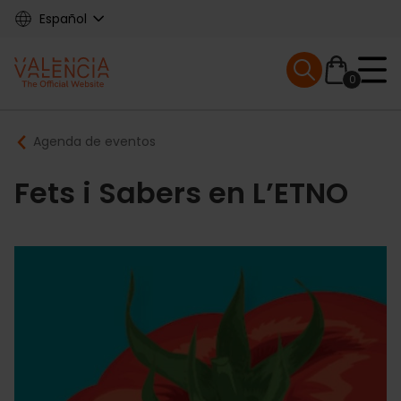
Skip
Español
to
main
Mobile menu ex
content
0
Main
Breadcrumb
Agenda de eventos
navigation
Fets i Sabers en L’ETNO