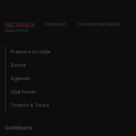
Footer
VISIT VALÈNCIA
FUNDACIÓ
CONVENTION BUREAU
FILM OFFICE
domains
Prepara tu viaje
Zonas
Agenda
Qué hacer
Tickets & Tours
Colabora