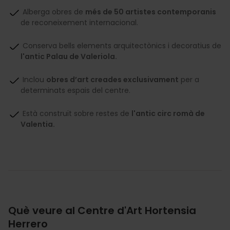
Alberga obres de
més de 50 artistes contemporanis
de reconeixement internacional.
Conserva bells elements arquitectònics i decoratius de
l'antic Palau de Valeriola.
Inclou
obres d’art creades exclusivament
per a
determinats espais del centre.
Està construït sobre restes de
l'antic circ romà de
Valentia.
Què veure al Centre d'Art Hortensia
Herrero