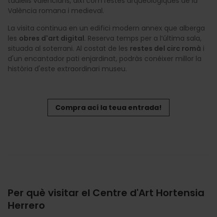
taulells valencians, així com restes arqueològiques de la
València romana i medieval.
La visita continua en un edifici modern annex que alberga
les
obres d'art digital
. Reserva temps per a l’última sala,
situada al soterrani. Al costat de les
restes del circ romà
i
d'un encantador pati enjardinat, podràs conéixer millor la
història d'este extraordinari museu.
Compra ací la teua entrada!
Per què visitar el Centre d'Art Hortensia
Herrero