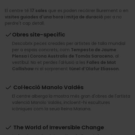
El centre té
17 sales
que es poden recórrer lliurement o en
visites guiades d'una hora i mitja de duració
per a no
perdre't cap detall.
Obres site-specific
Descobrix peces creades per artistes de talla mundial
per a espais concrets, com
Tempesta de Jaume
Plensa i Corona Australis de Tomás Saraceno
, al
vestíbul. No et perdes l'al·lusió a les
Falles de Mat
Collishaw
ni el sorprenent
túnel d'Olafur Eliasson
.
Col·lecció Manolo Valdés
El centre alberga la mostra més gran d'obres de l'artista
valencià Manolo Valdés, incloent-hi escultures
icòniques com la seua Reina Mariana.
The World of Irreversible Change