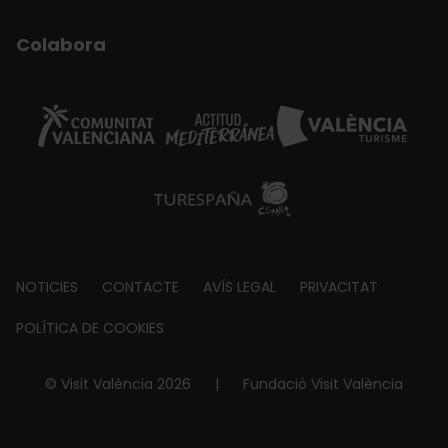
Colabora
Footer
NOTICIES
CONTACTE
AVÍS LEGAL
PRIVACITAT
about
POLÍTICA DE COOKIES
© Visit València 2026
|
Fundació Visit València