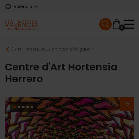
Skip
Valencià
to
main
Mobile menu ex
content
0
Main
Breadcrumb
Els millors museus on perdre's i gaudir
navigation
Centre d'Art Hortensia
Herrero