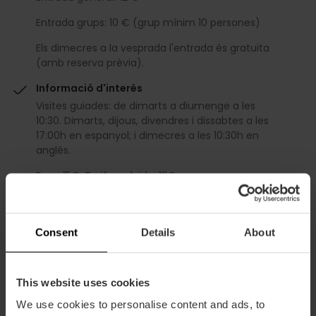
Entrada grups: 10 € (grup mínim 10 persones)
Els dimecres a la vesprada l'entrada és gratuïta
(amb reserva prèvia).
Informació d'interés
Visites guiades: de dimarts a diumenge a les
10:30. Dimarts, dijous, divendres i dissabtes a les
17:00h en espanyol; i dimecres a les 10:30h en
anglés.
Preu: 15€. Tarifa reduïda: 12€.
Visita exclusiva: dirigida a grups d’1 a 20 persones.
Preu 60 €.
Consent
Details
About
Descompte Valencia Tourist Card
20% dto València Tourist Card
This website uses cookies
We use cookies to personalise content and ads, to