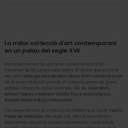
La millor col·lecció d'art contemporani
en un palau del segle XVII
Hortensia Herrero és una gran col·leccionista d'art i
mecenes de la cultura valenciana. El centre que porta el
seu nom
alberga més de cent obres d’art contemporani
de la seua col·lecció privada. Hi trobaràs peces de grans
artistes nacionals i internacionals, des de
Joan Miró,
Antoni Tàpies o Manolo Valdés fins a Anish Kapoor,
Anselm Kiefer o Roy Lichtenstein
.
Tan especial com la col·lecció és l'edifici que l'acull:
l'antic
Palau de Valeriola
, del segle XVII. Mira al teu voltant i
descobriràs elegants sostres cassetonats i tradicionals