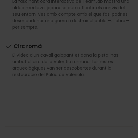
La fascinant obra interactiva de TeamLab mostra una
aldea medieval japonesa que reflectix els canvis del
seu entorn. Ves amb compte amb el que fas: podries
desencadenar una guerra i destruir el poble —i l'obra—
per sempre.
Circ romà
El vídeo d'un cavall galopant et dona la pista: has
arribat al circ de la Valentia romana. Les restes
arqueològiques van ser descobertes durant la
restauració del Palau de Valeriola.