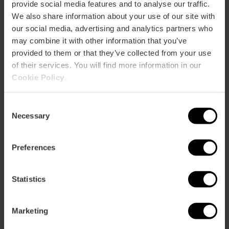
provide social media features and to analyse our traffic.
We also share information about your use of our site with
our social media, advertising and analytics partners who
Serveis
may combine it with other information that you’ve
provided to them or that they’ve collected from your use
Cafeteria
of their services. You will find more information in our
Cookie Policy
.
Terrassa / Balcó
WC adaptats
Consent
Botiga
Necessary
Selection
Preferences
Statistics
Com arribar
Marketing
Bus