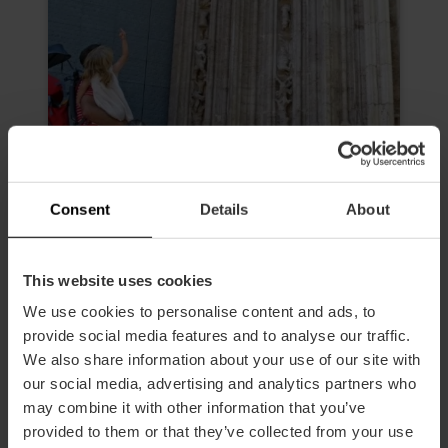
Consent
Details
About
This website uses cookies
Visita Guiada especial con niños
por lo mejor de València
We use cookies to personalise content and ads, to
provide social media features and to analyse our traffic.
5
- 9 opiniones
We also share information about your use of our site with
our social media, advertising and analytics partners who
10% dto València Tourist Card
may combine it with other information that you’ve
Duración: 2h
provided to them or that they’ve collected from your use