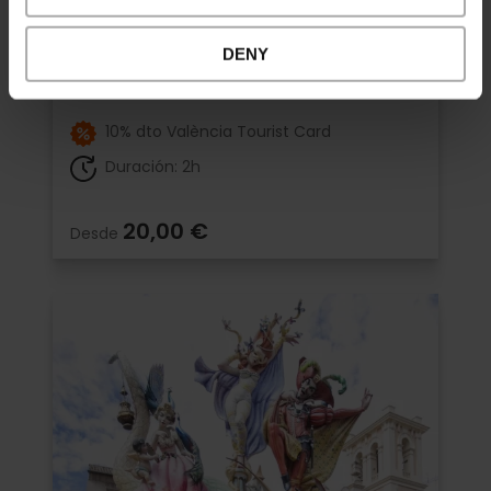
Visita guiada "Sorolla, el pintor de
València"
DENY
5
- 2 opiniones
10% dto València Tourist Card
Duración: 2h
20,00 €
Desde