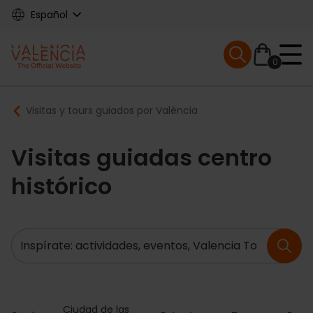
Skip
Español
to
main
Mobile menu ex
content
0
Main
Breadcrumb
Visitas y tours guiados por València
navigation
Visitas guiadas centro
histórico
Buscar
Ciudad de las 