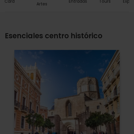
ia Card
Entradas
Tours
Exper
Artes
Esenciales centro histórico