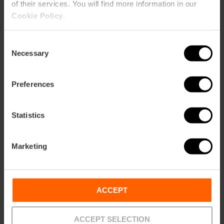
of their services. You will find more information in our
20,00 €
Cookie Policy
.
Desde
Consent
Necessary
Selection
Preferences
Statistics
Marketing
ACCEPT
ACCEPT SELECTION