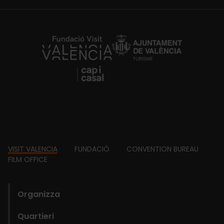
https://fundacion.visitvalencia.com/
Footer
VISIT VALENCIA
FUNDACIÓ
CONVENTION BUREAU
FILM OFFICE
domains
Organizza
Quartieri