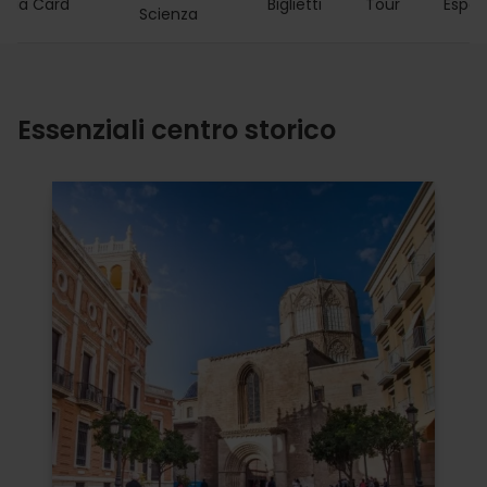
ncia Card
Biglietti
Tour
Esper
Scienza
Essenziali centro storico