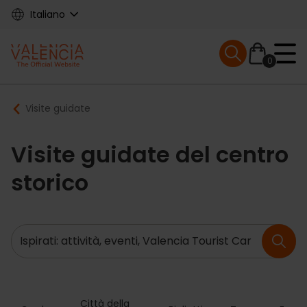
Skip
Italiano
to
main
Mobile menu ex
content
0
Main
Breadcrumb
Visite guidate
navigation
Visite guidate del centro
storico
Ricerca
Città della 