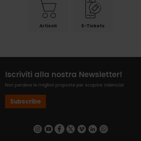
Articoli
E-Tickets
Iscriviti alla nostra Newsletter!
Non perdere le migliori proposte per scoprire Valencia!
Subscribe
https://www.instagram.com/visit_valencia/
https://www.youtube.com/user/Turisvalenc
https://www.facebook.com/VisitValenci
https://twitter.com/VisitaValencia
https://vimeo.com/visitvalen
https://www.linkedin.com/company/turismo-valencia/
https://api.whatsapp.com/send/?