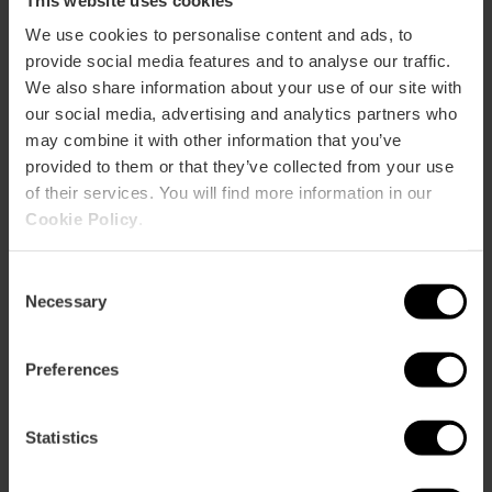
We use cookies to personalise content and ads, to
provide social media features and to analyse our traffic.
We also share information about your use of our site with
our social media, advertising and analytics partners who
may combine it with other information that you’ve
provided to them or that they’ve collected from your use
of their services. You will find more information in our
Cookie Policy
.
Consent
Necessary
Selection
Visite Guidée "Le Valencia de
Sorolla"
Preferences
5
- 2 avis
Statistics
10% rabais VLC Tourist Card
Durée: 2h