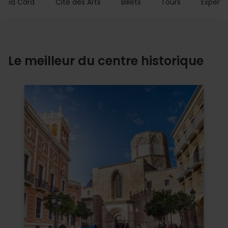
encia Card
Cité des Arts
Billets
Tours
Expérie
Le meilleur du centre historique