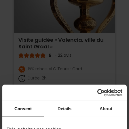
Visite guidée « Valencia, ville du
Saint Graal »
5
- 22 avis
15% rabais VLC Tourist Card
Durée: 2h
18,00 €
À partir de
Consent
Details
About
This website uses cookies