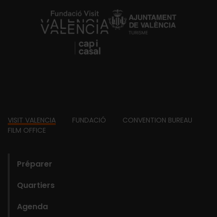
https://fundacion.visitvalencia.com/
Footer
VISIT VALENCIA
FUNDACIÓ
CONVENTION BUREAU
FILM OFFICE
domains
Préparer
Quartiers
Agenda