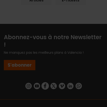
Articles
E-Tickets
Abonnez-vous à notre Newsletter
!
Ne manquez pas les meilleurs plans à Valencia !
S'abonner
https://www.instagram.com/visit_valencia/
https://www.youtube.com/user/Turisvalenc
https://www.facebook.com/Valencia.E
https://twitter.com/ValenciaEspa
https://vimeo.com/visitvalen
https://www.linkedin.com/company/turismo-valencia/
https://api.whatsapp.com/send/?