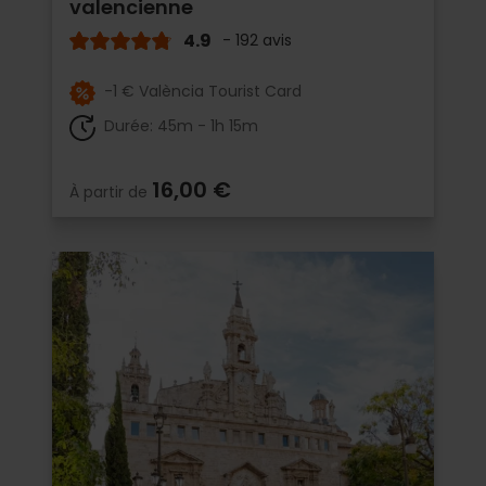
valencienne
4.9
- 192 avis
-1 € València Tourist Card
Durée: 45m - 1h 15m
16,00 €
À partir de