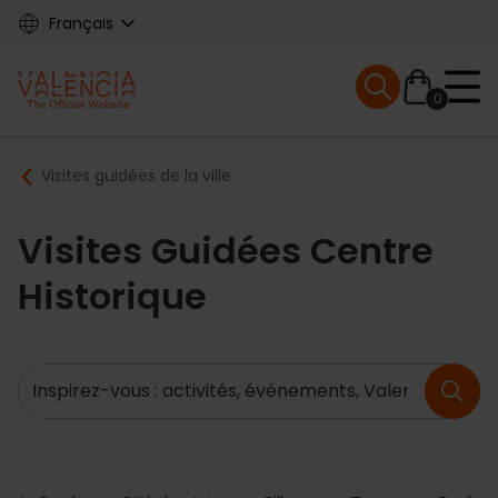
Skip
Français
to
main
Mobile menu ex
content
0
Main
Breadcrumb
Visites guidées de la ville
navigation
Visites Guidées Centre
Historique
Recherche