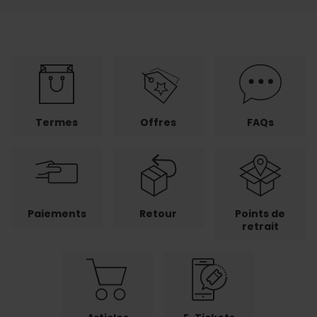
Termes
Offres
FAQs
Paiements
Retour
Points de
retrait