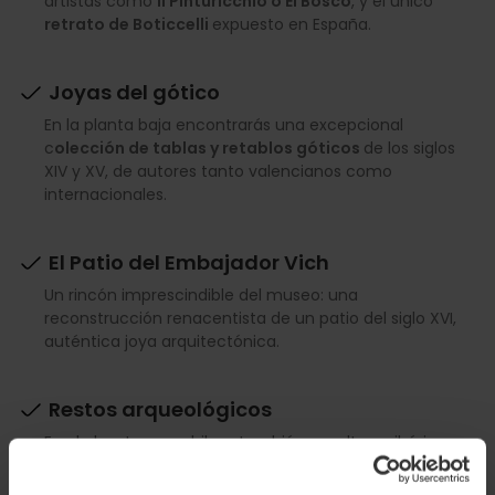
artistas como
Il Pinturicchio o El Bosco
, y el único
retrato de Boticcelli
expuesto en España.
Joyas del gótico
En la planta baja encontrarás una excepcional
c
olección de tablas y retablos góticos
de los siglos
XIV y XV, de autores tanto valencianos como
internacionales.
El Patio del Embajador Vich
Un rincón imprescindible del museo: una
reconstrucción renacentista de un patio del siglo XVI,
auténtica joya arquitectónica.
Restos arqueológicos
En el claustro se exhiben también esculturas ibéricas,
mosaicos romanos, capiteles románicos y otras piezas
arqueológicas halladas en la región.