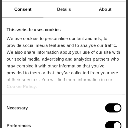
Consent
Details
About
This website uses cookies
We use cookies to personalise content and ads, to
provide social media features and to analyse our traffic.
We also share information about your use of our site with
our social media, advertising and analytics partners who
may combine it with other information that you’ve
provided to them or that they’ve collected from your use
of their services. You will find more information in our
Información práctica
Cookie Policy
.
Horario de apertura
Consent
Martes a domingo
Necessary
Selection
10:00 - 20:00
Días de cierre
Lunes
Preferences