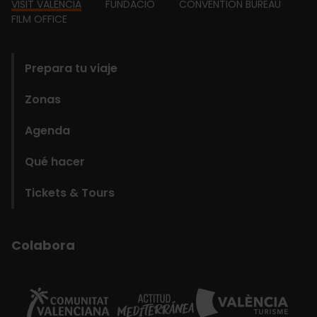
Footer
VISIT VALÈNCIA
FUNDACIÓ
CONVENTION BUREAU
FILM OFFICE
domains
Prepara tu viaje
Zonas
Agenda
Qué hacer
Tickets & Tours
Colabora