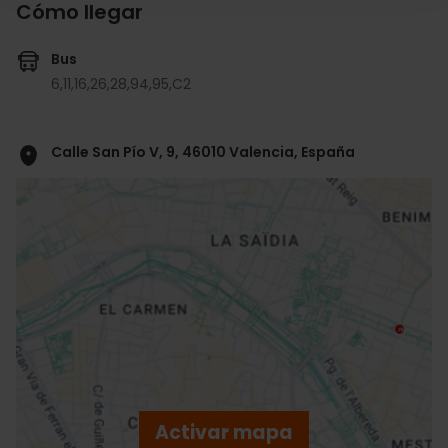
Cómo llegar
Bus
6,
11,
16,
26,
28,
94,
95,
C2
Calle San Pío V, 9, 46010 Valencia, España
ose
ebar
p
Activar mapa
r