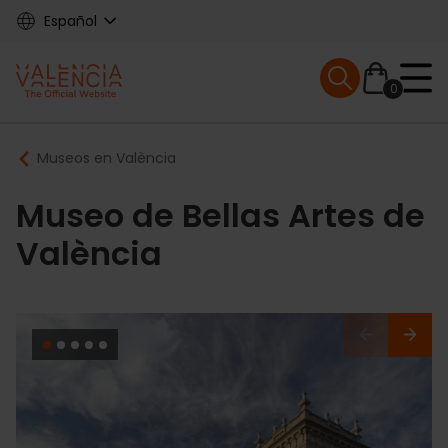
Skip
Español
to
main
Mobile menu ex
content
0
Main
Breadcrumb
Museos en València
navigation
Museo de Bellas Artes de
València