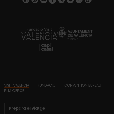
https://fundacion.visitvalencia.com/
Footer
VISIT VALENCIA
FUNDACIÓ
CONVENTION BUREAU
FILM OFFICE
domains
Prepara el viatge