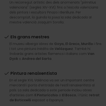
Un recorregut artístic des dels anomenats "primitius
valencians" (segles XIV-XVI) fins a l’escola valenciana
dels pintors i escultors Pinazo i Benlliure. Per
descomptat, la guinda la posa la sala dedicada al
mestre valencià Joaquim Sorolla.
Els grans mestres
El museu alberga obres de
Goya, El Greco, Murillo
i fins
i tot una pintura inèdita de
Velázquez
. També hi
trobaràs grans artistes flamencs i italians com
Van
Dyck
o
Andrea del Sarto
.
Pintura renaixentista
En el segle XVI, València va ser un important centre
mercantil i porta d’entrada de l’estil renaixentista al
país. La sala dedicada a este període inclou obres
d’artistes com
Il Pinturicchio
o
El Bosco
, i l’únic
retrat
de Boticcelli
exposat a Espanya.