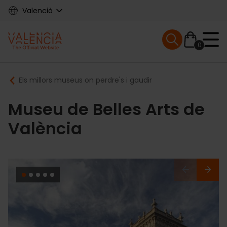
Skip
Valencià
to
main
Mobile menu ex
content
0
Main
Breadcrumb
Els millors museus on perdre's i gaudir
navigation
Museu de Belles Arts de
València