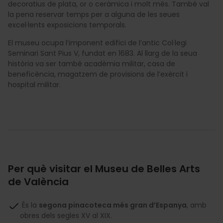
decoratius de plata, or o ceràmica i molt més. També val
la pena reservar temps per a alguna de les seues
excel·lents exposicions temporals.
El museu ocupa l’imponent edifici de l’antic Col·legi
Seminari Sant Pius V, fundat en 1683. Al llarg de la seua
història va ser també acadèmia militar, casa de
beneficència, magatzem de provisions de l’exèrcit i
hospital militar.
Per què visitar el Museu de Belles Arts
de València
És la
segona pinacoteca més gran d’Espanya
, amb
obres dels segles XV al XIX.