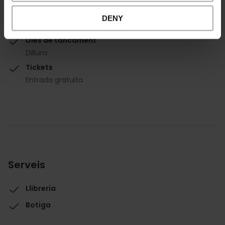
Horari d'obertura
Martes a domingo
DENY
10:00 - 20:00
Dies de tancament
Dilluns
Tickets
Entrada gratuïta
Serveis
Llibreria
Botiga