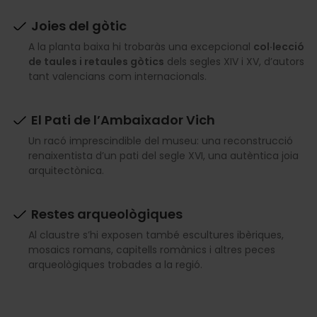
Joies del gòtic
A la planta baixa hi trobaràs una excepcional
col·lecció
de taules i retaules gòtics
dels segles XIV i XV, d’autors
tant valencians com internacionals.
El Pati de l’Ambaixador Vich
Un racó imprescindible del museu: una reconstrucció
renaixentista d’un pati del segle XVI, una autèntica joia
arquitectònica.
Restes arqueològiques
Al claustre s’hi exposen també escultures ibèriques,
mosaics romans, capitells romànics i altres peces
arqueològiques trobades a la regió.