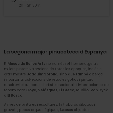
2h - 2h 30m
La segona major pinacoteca d'Espanya
El
Museu de Belles Arts
no només ret homenatge als
millors pintors valencians de totes les èpoques, inclòs el
gran mestre
Joaquim Sorolla, sinó que també a
lberga
importants col·leccions de retaules gòtics i pintura
renaixentista, i obres d’artistes nacionals i internacionals de
renom com
Goya, Velázquez, El Greco, Murillo, Van Dyck
o
El Bosco
.
A més de pintures i escultures, hi trobaràs dibuixos i
gravats, peces arqueològiques, luxosos objectes