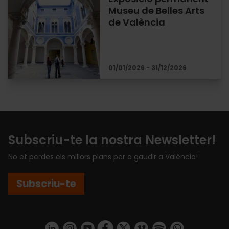
Museu de Belles Arts
de València
01/01/2026 - 31/12/2026
Subscriu-te la nostra Newsletter!
No et perdes els millors plans per a gaudir a València!
Subscriu-te
https://www.linkedin.com/company/turismo-valencia/mycompany/
https://www.instagram.com/visit_valencia/
https://www.youtube.com/user/Turisvale
https://www.facebook.com/turismov
https://twitter.com/Valenciatu
https://vimeo.com/visitva
https://open.spotif
https://api.whatsapp.com/se