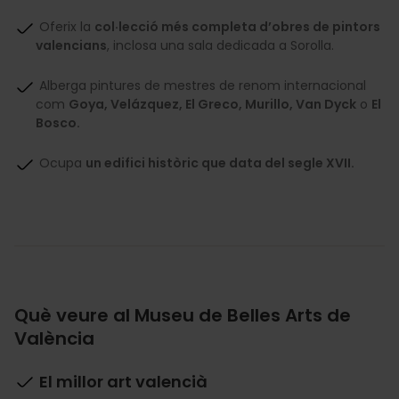
Oferix la
col·lecció més completa d’obres de pintors
valencians
, inclosa una sala dedicada a Sorolla.
Alberga pintures de mestres de renom internacional
com
Goya, Velázquez, El Greco, Murillo, Van Dyck
o
El
Bosco.
Ocupa
un edifici històric que data del segle XVII.
Què veure al Museu de Belles Arts de
València
El millor art valencià