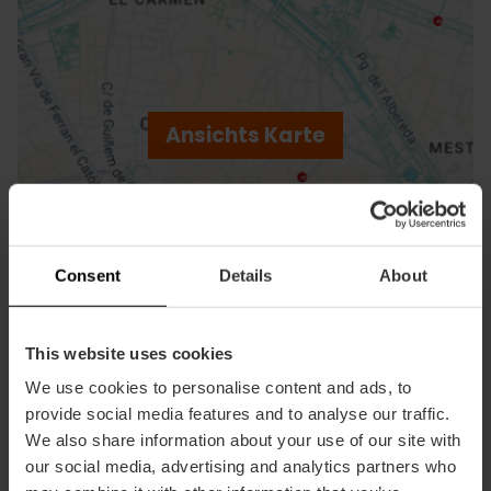
ose
ebar
p
Ansichts Karte
r
ation
Consent
Details
About
Richtungen
This website uses cookies
We use cookies to personalise content and ads, to
provide social media features and to analyse our traffic.
We also share information about your use of our site with
our social media, advertising and analytics partners who