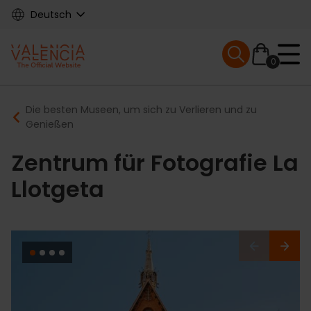
Skip
Deutsch
to
main
Mobile menu ex
content
0
Main
Breadcrumb
Die besten Museen, um sich zu Verlieren und zu
navigation
Genießen
Zentrum für Fotografie La
Llotgeta