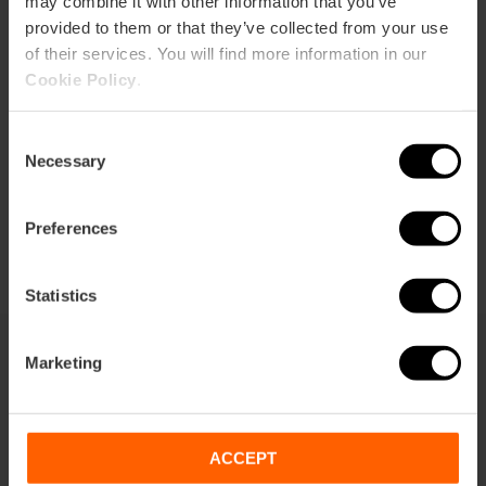
may combine it with other information that you’ve
provided to them or that they’ve collected from your use
of their services. You will find more information in our
Kontakt
Cookie Policy
.
Web
Consent
Necessary
Selection
Email*
+34 639 63 47 92
Preferences
Statistics
Marketing
Dies könnte sie auch interessieren
ACCEPT