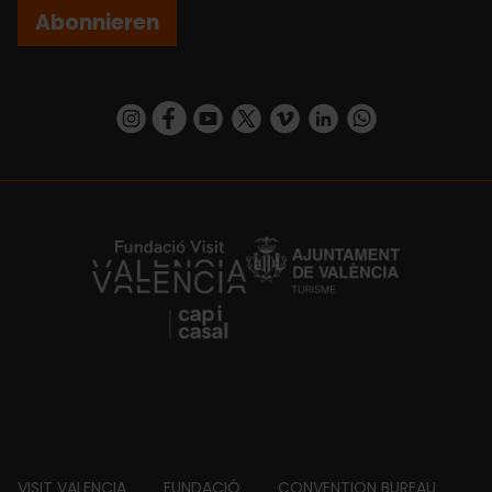
Abonnieren
https://www.instagram.com/visit_valencia/
https://www.facebook.com/VisitValenciaSp
https://www.youtube.com/user/Turisva
https://twitter.com/_VivaValencia
https://vimeo.com/visitvalen
https://www.linkedin.com/company/turismo-valencia/
https://api.whatsapp.com/send/?
https://fundacion.visitvalencia.com/
VISIT VALENCIA
FUNDACIÓ
CONVENTION BUREAU